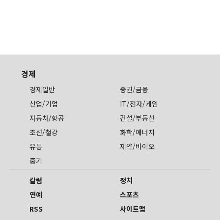
경제
경제일반
증권/금융
산업/기업
IT/전자/게임
자동차/항공
건설/부동산
조선/철강
화학/에너지
유통
제약/바이오
중기
칼럼
정치
연예
스포츠
RSS
사이트맵