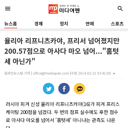
menu
search
뉴스홈
경제
정치
연예
스포츠
율리아 리프니츠카야, 프리서 넘어졌지만
200.57점으로 아사다 마오 넘어..."홈텃
세 아닌가"
온라인뉴스팀 기자 | office@mediapen.com |
수정 2014-02-21 03:41:08
러시아 피겨 신성 율리아 리프니츠카야(16)가 피겨 프리스
케이팅 200점을 넘겼다. 두 번의 점프 실수에도 후한 점수
로 아사다 마오를 넘어서 '홈텃세' 아니냐는 관측도 나온
다.