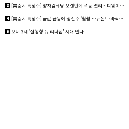
looks_3
[美증시 특징주] 양자컴퓨팅 오랜만에 폭등 랠리…디웨이브·아이온큐 주도
looks_4
[美증시 특징주] 금값 급등에 광산주 '훨훨'…뉴몬트·바릭마이닝 주도
looks_5
오너 3세 '실행형 뉴 리더십' 시대 연다