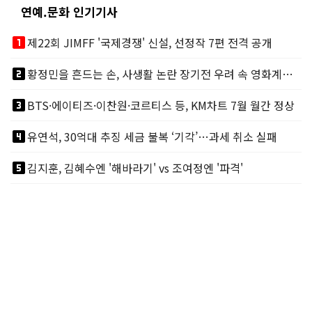
연예.문화 인기기사
looks_one
제22회 JIMFF '국제경쟁' 신설, 선정작 7편 전격 공개
looks_two
황정민을 흔드는 손, 사생활 논란 장기전 우려 속 영화계도 리스크
looks_3
BTS·에이티즈·이찬원·코르티스 등, KM차트 7월 월간 정상
looks_4
유연석, 30억대 추징 세금 불복 ‘기각’…과세 취소 실패
looks_5
김지훈, 김혜수엔 '해바라기' vs 조여정엔 '파격'