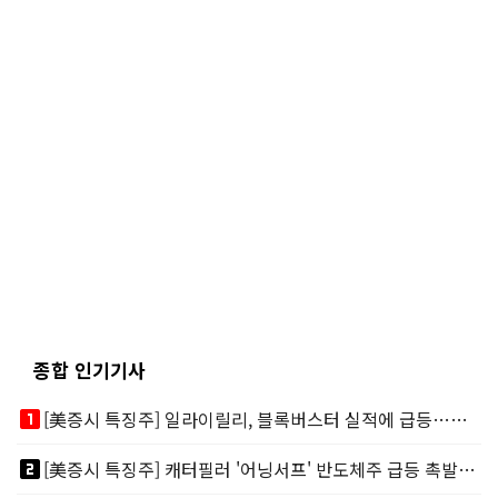
종합 인기기사
looks_one
[美증시 특징주] 일라이릴리, 블록버스터 실적에 급등…마운자로 매출 폭발
looks_two
[美증시 특징주] 캐터필러 '어닝서프' 반도체주 급등 촉발…"AI 데이터센터 건설 강력"