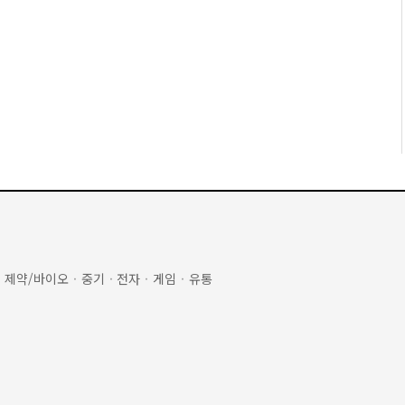
·
제약/바이오
·
중기
·
전자
·
게임
·
유통