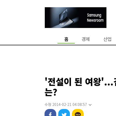
홈
경제
산업
'전설이 된 여왕'.
는?
수정 2014-02-21 04:08:57