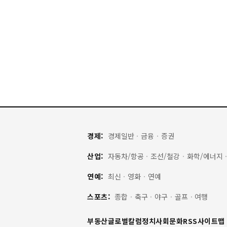
경제:
경제일반
·
금융
·
증권
산업:
자동차/항공
·
조선/철강
·
화학/에너지
연예:
최신
·
영화
·
연예
스포츠:
종합
·
축구
·
야구
·
골프
·
여행
부동산
글로벌
칼럼
정치
사회
문화
RSS
사이트맵