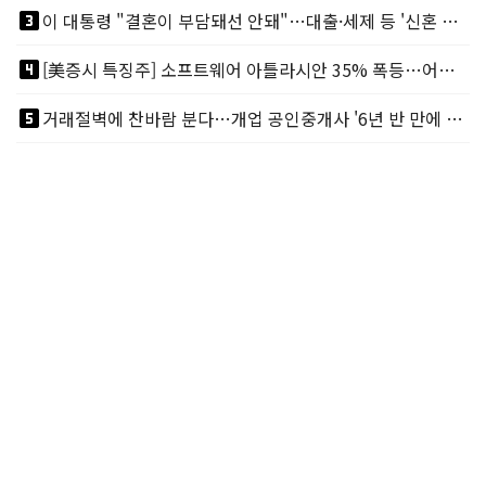
looks_3
이 대통령 "결혼이 부담돼선 안돼"…대출·세제 등 '신혼 걸림돌' 제거
looks_4
[美증시 특징주] 소프트웨어 아틀라시안 35% 폭등…어닝서프, 투자의견 줄줄이 상향
looks_5
거래절벽에 찬바람 분다…개업 공인중개사 '6년 반 만에 최저'