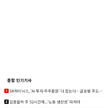
종합 인기기사
looks_one
SK하이닉스, 'AI 투자·주주환원' 다 잡는다…글로벌 주도권 굳히기
looks_two
갑론을박 주 52시간제...'노동 생산성' 따져야