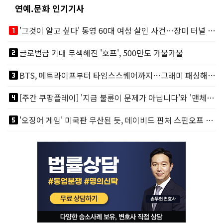
연예.문화 인기기사
looks_one
'그것이 알고 싶다' 통영 60대 여성 살인 사건…장미 터널 아래 킬러, 누구냐 넌?
looks_two
글로벌급 기대 무색해진 '호프', 500만도 가물가물
looks_3
BTS, 메트라이프부터 타임스스퀘어까지…그래미 패싱해도 미 대륙 꿀꺽
looks_4
[주간 쿠팡플레이] '지금 불륜이 문제가 아닙니다'와 '맨체스터 시티 VS 아틀레티코 마드리드 빅매치'
looks_5
'오징어 게임' 미국판 무산된 듯, 데이비드 핀처 스핀오프 철회