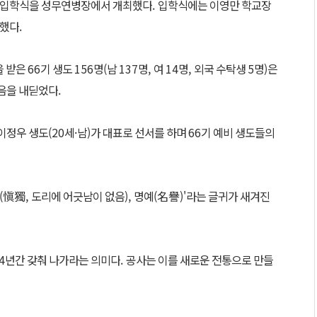
 입학식을 성무연병장에서 개최했다
.
입학식에는 이영만 학교장
석했다
.
을 받은
66
기 생도
156
명
(
남
137
명
,
여
14
명
,
외국 수탁생
5
명
)
은
음을 내딛었다
.
이정우 생도
(20
세
·
남
)
가 대표로 선서를 하며
66
기 예비 생도들의
(
愼獨
,
도리에 어긋남이 없음
),
명예
(
名譽
)'
라는 글귀가 새겨진
4
년간 갖춰 나가라는 의미다
.
공사는 이를 새로운 전통으로 만들