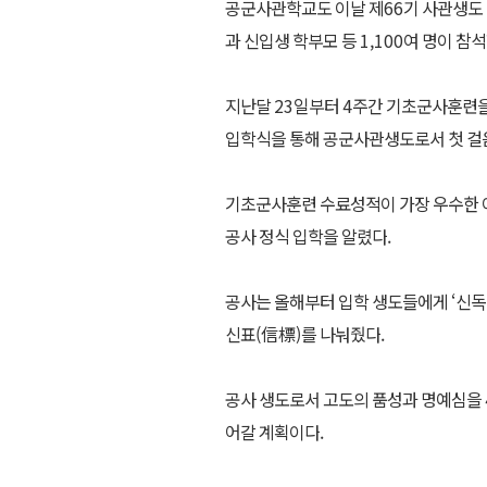
공군사관학교도 이날 제
66
기 사관생도
과 신입생 학부모 등
1,100
여 명이 참
지난달
23
일부터
4
주간 기초군사훈련
입학식을 통해 공군사관생도로서 첫 걸
기초군사훈련 수료성적이 가장 우수한 
공사 정식 입학을 알렸다
.
공사는 올해부터 입학 생도들에게
‘
신독
신표
(
信標
)
를 나눠줬다
.
공사 생도로서 고도의 품성과 명예심을
어갈 계획이다
.