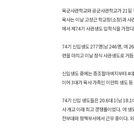
육군사관학교와 공군사관학교가
21
일
육사는 이날 고성근 학교장
(
소장
)
과 사
에서 제
74
기 사관생도 입학식을 가졌다
74
기 신입생도
277
명
(
남
246
명
,
여
26
련을 마치고 이날 정식 사관생도로 거
신입생도 중에는 증조할아버지부터
4
대
이어
3
대가 육사 가족인 이만희 생도 등
74
기 신입 생도들은
20.6
대
1(
남
18.1
사 개교 이래 최고 경쟁률이었다
.
여 생
전부대와 정책부서에서 근무 중이다
.
외