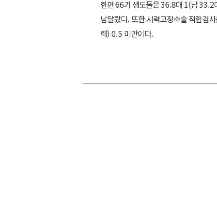
한편
66
기 생도들은
36.8
대
1(
남
33.2
남달랐다
.
또한 시력교정수술 적합검사를
력
) 0.5
미만이다
.