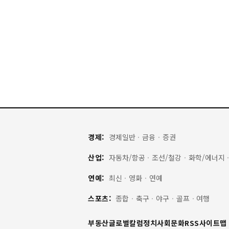
경제:
경제일반
·
금융
·
증권
산업:
자동차/항공
·
조선/철강
·
화학/에너지
연예:
최신
·
영화
·
연예
스포츠:
종합
·
축구
·
야구
·
골프
·
여행
부동산
글로벌
칼럼
정치
사회
문화
RSS
사이트맵