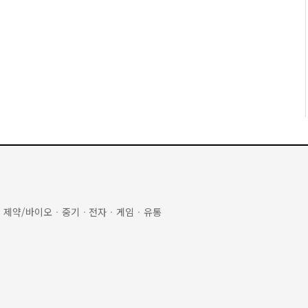
·
제약/바이오
·
중기
·
전자
·
게임
·
유통