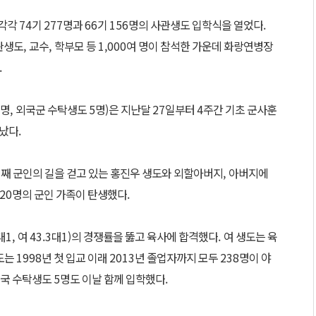
 각각
74
기
277
명과
66
기
156
명의 사관생도 입학식을 열었다
.
관생도
,
교수
,
학부모 등
1,000
여 명이 참석한 가운데 화랑연병장
.
명
,
외국군 수탁생도
5
명
)
은 지난달
27
일부터
4
주간 기초 군사훈
듭났다
.
째 군인의 길을 걷고 있는 홍진우 생도와 외할아버지
,
아버지에
20
명의 군인 가족이 탄생했다
.
대
1,
여
43.3
대
1)
의 경쟁률을 뚫고 육사에 합격했다
.
여 생도는 육
도는
1998
년 첫 입교 이래
2013
년 졸업자까지 모두
238
명이 야
국 수탁생도
5
명도 이날 함께 입학했다
.