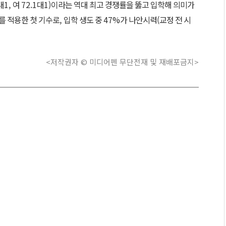
대
1,
여
72.1
대
1)
이라는 역대 최고 경쟁률을 뚫고 입학해 의미가
 적용한 첫 기수로
,
입학 생도 중
47%
가 나안시력
(
교정 전 시
<저작권자 © 미디어펜 무단전재 및 재배포금지>