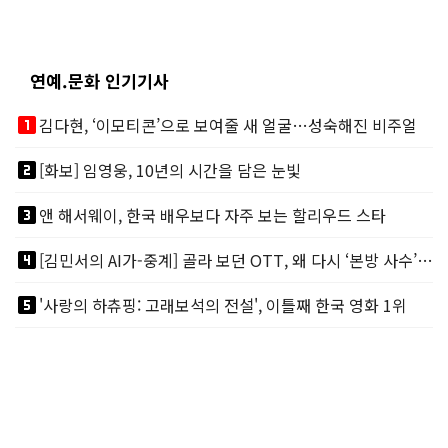
연예.문화 인기기사
looks_one
김다현, ‘이모티콘’으로 보여줄 새 얼굴…성숙해진 비주얼
looks_two
[화보] 임영웅, 10년의 시간을 담은 눈빛
looks_3
앤 해서웨이, 한국 배우보다 자주 보는 할리우드 스타
looks_4
[김민서의 AI가-중계] 골라 보던 OTT, 왜 다시 ‘본방 사수’를 부르나
looks_5
'사랑의 하츄핑: 고래보석의 전설', 이틀째 한국 영화 1위