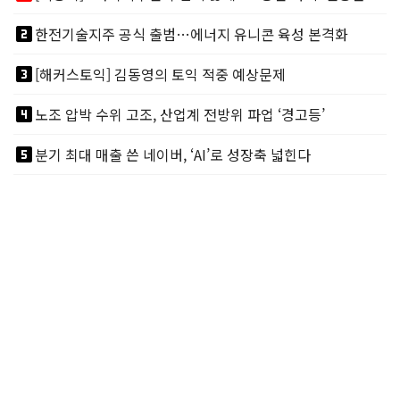
looks_two
한전기술지주 공식 출범…에너지 유니콘 육성 본격화
looks_3
[해커스토익] 김동영의 토익 적중 예상문제
looks_4
노조 압박 수위 고조, 산업계 전방위 파업 ‘경고등’
looks_5
분기 최대 매출 쓴 네이버, ‘AI’로 성장축 넓힌다