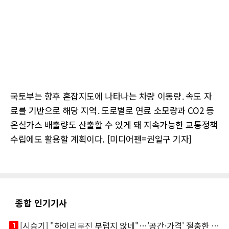
국토부는 향후 혼잡지도에 나타나는 차량 이동량․속도 자
료를 기반으로 해당 지역․도로별로 연료 소모량과 CO2 등
온실가스 배출량도 산출할 수 있게 돼 지속가능한 교통정책
수립에도 활용할 계획이다. [미디어펜=권일구 기자]
종합 인기기사
looks_one
[시승기] "하이리무진 부럽지 않네"…'공간·가격' 절충한 카니발 하이루프