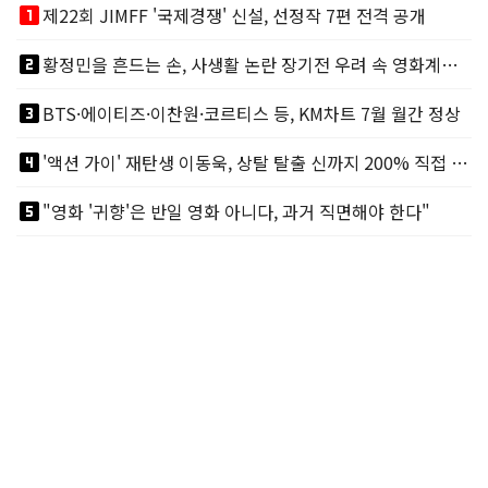
looks_one
제22회 JIMFF '국제경쟁' 신설, 선정작 7편 전격 공개
looks_two
황정민을 흔드는 손, 사생활 논란 장기전 우려 속 영화계도 리스크
looks_3
BTS·에이티즈·이찬원·코르티스 등, KM차트 7월 월간 정상
looks_4
'액션 가이' 재탄생 이동욱, 상탈 탈출 신까지 200% 직접 소화
looks_5
"영화 '귀향'은 반일 영화 아니다, 과거 직면해야 한다"