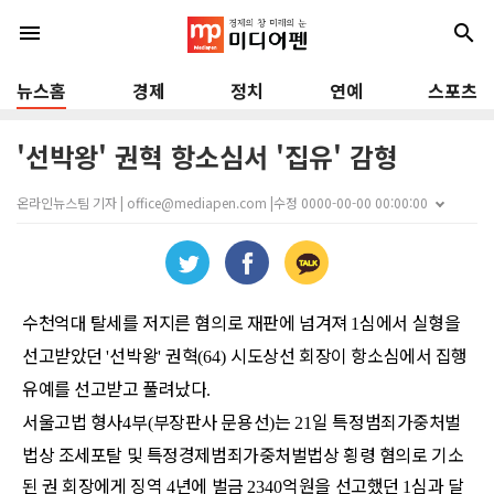
menu
search
뉴스홈
경제
정치
연예
스포츠
'선박왕' 권혁 항소심서 '집유' 감형
온라인뉴스팀 기자 | office@mediapen.com |
수정 0000-00-00 00:00:00
수천억대 탈세를 저지른 혐의로 재판에 넘겨져
심에서 실형을
1
선고받았던
선박왕
권혁
시도상선 회장이 항소심에서 집행
'
'
(64)
유예를 선고받고 풀려났다
.
서울고법 형사
부
부장판사 문용선
는
일 특정범죄가중처벌
4
(
)
21
법상 조세포탈 및 특정경제범죄가중처벌법상 횡령 혐의로 기소
된 권 회장에게 징역
년에 벌금
억원을 선고했던
심과 달
4
2340
1