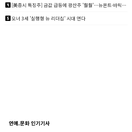
looks_4
[美증시 특징주] 금값 급등에 광산주 '훨훨'…뉴몬트·바릭마이닝 주도
looks_5
오너 3세 '실행형 뉴 리더십' 시대 연다
연예.문화 인기기사