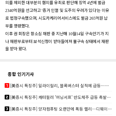
의를 제외한 대부분의 혐의를 유죄로 판단해 징역
년에 벌금
4
억원을 선고하고
증거 인멸 및 도주의 우려가 있다
는 이유
2340
'
'
로 법정구속했으며
시도카케리어서비스에도 벌금
억원 납
,
265
부를 명령했다
.
이후 권 회장은 항소심 재판 중 지난해
월
일 구속만기가 지
10
14
나 재판부로부터 보석신청이 받아들여져 불구속 상태에서 재판
을 받아 왔다
.
종합 인기기사
looks_one
[美증시 특징주] 일라이릴리, 블록버스터 실적에 급등…마운자로 매출 폭발
looks_two
[美증시 특징주] 캐터필러 '어닝서프' 반도체주 급등 촉발…"AI 데이터센터 건설 강력"
looks_3
[美증시 특징주] 양자컴퓨팅 오랜만에 폭등 랠리…디웨이브·아이온큐 주도