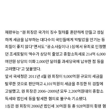
재판부는
권 회장은 국가의 징수 절차를 혼란하게 만들고 성실
"
하게 세금을 납부하는 대다수의 국민들에게 박탈감을 안기는 등
죄질이 좋지 않다
면서도
공소사실이나
심에서 유죄로 인정했
"
"
1
던 조세포탈의 액수가 상당히 줄었고 종합소득세로
억
214
6,000
여만원 상당의 미화
만 달러를 과세당국에 납부한 점 등을
2,000
고려했다
고 덧붙였다
"
.
앞서 국세청은
년
월 권 회장이
억원 규모의 세금을
2011
4
9,000
탈루한 것으로 판단하고
억원의 세금을 추징한 뒤 검찰에
4,101
고발했고
권 회장은
년 모두
억원대의 종합소
,
2006~2009
2,200
득세와 법인세 등을 탈세한 혐의로 불구속 기소됐다
.
심은 권 회장의
년 법인세
억원 등 총
억원의 횡령 혐
1
2006
30
928