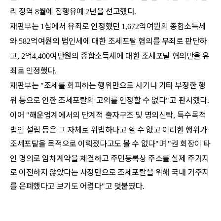
리 징역
월에 집행유예
년을 선고했다
8
2
.
재판부는
심에서 유죄로 인정했던
억여원의 종합소득세
1
1,672
와
억여원의 법인세에 대한 조세포탈 혐의를 무죄로 판단하
582
고
억
여만원의 종합소득세에 대한 조세포탈 혐의만을 유
, 2
4,400
죄로 인정했다
.
재판부는
조세를 회피하는 행위만으로 사기나 기타 부정한 행
"
위 등으로 인한 조세포탈의 고의를 인정할 수 없다
고 판시했다
"
.
이어
해운업계에서의 단계적 출자구조 및 명의신탁
특수목적
"
,
법인 설립 등은 그 자체로 위법하다고 할 수 없고 이러한 행위가
조세포탈을 목적으로 이뤄졌다고도 볼 수 없다
며
권 회장이 타
"
"
인 명의로 임차계약을 체결하고 주민등록상 주소를 실제 주거지
로 이전하지 않았다는 사정만으로 조세포탈을 위해 국내 거주지
를 은폐했다고 보기도 어렵다
고 덧붙였다
"
.