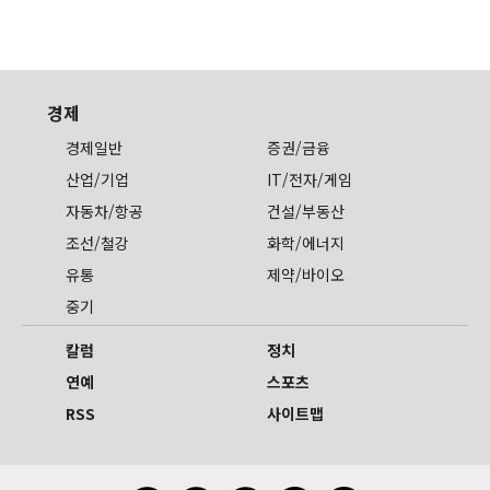
경제
경제일반
증권/금융
산업/기업
IT/전자/게임
자동차/항공
건설/부동산
조선/철강
화학/에너지
유통
제약/바이오
중기
칼럼
정치
연예
스포츠
RSS
사이트맵