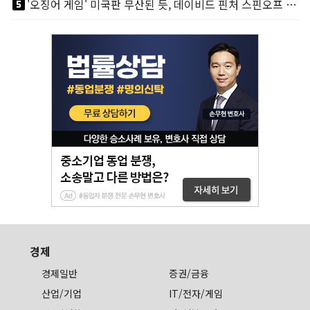
looks_5
'오징어 게임' 미국판 무산된 듯, 데이비드 핀처 스핀오프 철회
경제
경제일반
증권/금융
산업/기업
IT/전자/게임