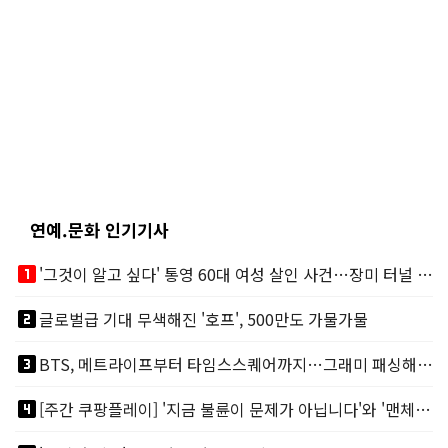
연예.문화 인기기사
looks_one
'그것이 알고 싶다' 통영 60대 여성 살인 사건…장미 터널 아래 킬러, 누구냐 넌?
looks_two
글로벌급 기대 무색해진 '호프', 500만도 가물가물
looks_3
BTS, 메트라이프부터 타임스스퀘어까지…그래미 패싱해도 미 대륙 꿀꺽
looks_4
[주간 쿠팡플레이] '지금 불륜이 문제가 아닙니다'와 '맨체스터 시티 VS 아틀레티코 마드리드 빅매치'