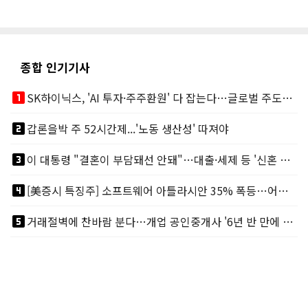
종합 인기기사
looks_one
SK하이닉스, 'AI 투자·주주환원' 다 잡는다…글로벌 주도권 굳히기
looks_two
갑론을박 주 52시간제...'노동 생산성' 따져야
looks_3
이 대통령 "결혼이 부담돼선 안돼"…대출·세제 등 '신혼 걸림돌' 제거
looks_4
[美증시 특징주] 소프트웨어 아틀라시안 35% 폭등…어닝서프, 투자의견 줄줄이 상향
looks_5
거래절벽에 찬바람 분다…개업 공인중개사 '6년 반 만에 최저'