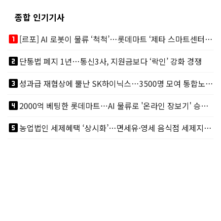
종합 인기기사
looks_one
[르포] AI 로봇이 물류 ‘척척’…롯데마트 ‘제타 스마트센터’ 가보니
looks_two
단통법 폐지 1년…통신3사, 지원금보다 ‘락인’ 강화 경쟁
looks_3
성과급 재협상에 뿔난 SK하이닉스…3500명 모여 통합노조 띄운다
looks_4
2000억 베팅한 롯데마트…AI 물류로 '온라인 장보기' 승부수
looks_5
농업법인 세제혜택 ‘상시화’…면세유·영세 음식점 세제지원도 연장