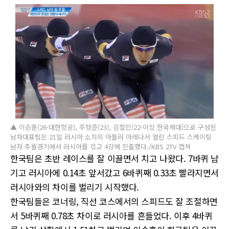
▲ 이승훈(26·대한항공), 주형준(23), 김철민(22·이상 한국체대)으로 구성된
남자대표팀은 21일 러시아 소치의 아들러 아레나서 열린 스피드 스케이팅
남자 추월경기에서 러시아를 걲고 4강에 진출했다./KBS 2TV 캡쳐
한국팀은 초반 레이스를 잘 이끌면서 치고 나왔다. 7바퀴 남
기고 러시아에 0.14초 앞서갔고 6바퀴째 0.33초 빨라지면서
러시아와의 차이를 벌리기 시작했다.
한국팀들은 코너링, 직선 코스에서의 스피드도 잘 조절하면
서 5바퀴째 0.78초 차이로 러시아를 흔들었다. 이후 4바퀴