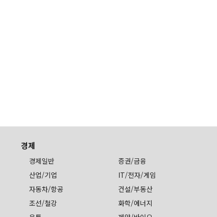
경제
경제일반
증권/금융
산업/기업
IT/전자/게임
자동차/항공
건설/부동산
조선/철강
화학/에너지