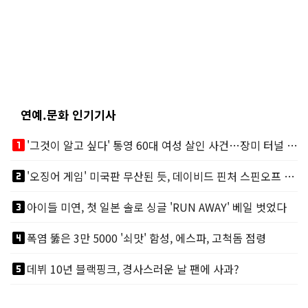
연예.문화 인기기사
looks_one
'그것이 알고 싶다' 통영 60대 여성 살인 사건…장미 터널 아래 킬러, 누구냐 넌?
looks_two
'오징어 게임' 미국판 무산된 듯, 데이비드 핀처 스핀오프 철회
looks_3
아이들 미연, 첫 일본 솔로 싱글 'RUN AWAY' 베일 벗었다
looks_4
폭염 뚫은 3만 5000 '쇠맛' 함성, 에스파, 고척돔 점령
looks_5
데뷔 10년 블랙핑크, 경사스러운 날 팬에 사과?