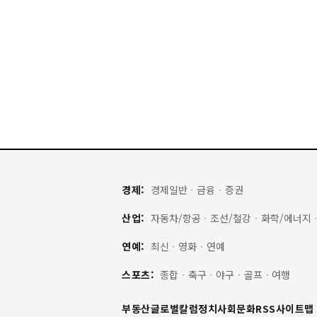
경제:
경제일반
·
금융
·
증권
산업:
자동차/항공
·
조선/철강
·
화학/에너지
연예:
최신
·
영화
·
연예
스포츠:
종합
·
축구
·
야구
·
골프
·
여행
부동산
글로벌
칼럼
정치
사회
문화
RSS
사이트맵