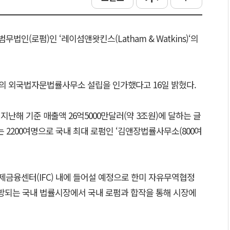
법인(로펌)인 ‘레이섬앤왓킨스(Latham & Watkins)‘의
의 외국법자문법률사무소 설립을 인가했다고 16일 밝혔다.
지난해 기준 매출액 26억5000만달러(약 3조원)에 달하는 글
는 2200여명으로 국내 최대 로펌인 ‘김앤장법률사무소(800여
금융센터(IFC) 내에 들어설 예정으로 한미 자유무역협정
전 개방되는 국내 법률시장에서 국내 로펌과 합작을 통해 시장에