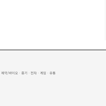
·
제약/바이오
·
중기
·
전자
·
게임
·
유통