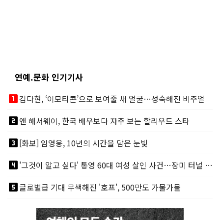
연예.문화 인기기사
looks_one
김다현, ‘이모티콘’으로 보여줄 새 얼굴…성숙해진 비주얼
looks_two
앤 해서웨이, 한국 배우보다 자주 보는 할리우드 스타
looks_3
[화보] 임영웅, 10년의 시간을 담은 눈빛
looks_4
'그것이 알고 싶다' 통영 60대 여성 살인 사건…장미 터널 아래 킬러, 누구냐 넌?
looks_5
글로벌급 기대 무색해진 '호프', 500만도 가물가물