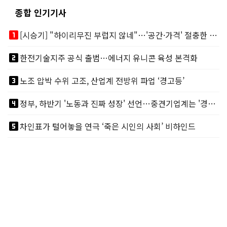
종합 인기기사
looks_one
[시승기] "하이리무진 부럽지 않네"…'공간·가격' 절충한 카니발 하이루프
looks_two
한전기술지주 공식 출범…에너지 유니콘 육성 본격화
looks_3
노조 압박 수위 고조, 산업계 전방위 파업 ‘경고등’
looks_4
정부, 하반기 '노동과 진짜 성장' 선언…중견기업계는 '경영 불확실성' 우려
looks_5
차인표가 털어놓을 연극 ‘죽은 시인의 사회’ 비하인드