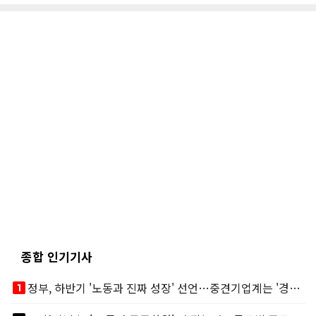
종합 인기기사
looks_one
정부, 하반기 '노동과 진짜 성장' 선언…중견기업계는 '경영 불확실성' 우려