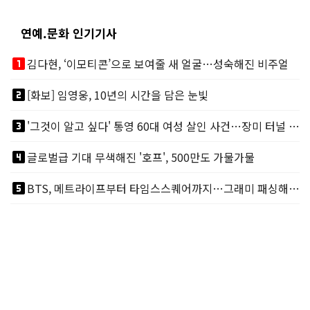
연예.문화 인기기사
looks_one
김다현, ‘이모티콘’으로 보여줄 새 얼굴…성숙해진 비주얼
looks_two
[화보] 임영웅, 10년의 시간을 담은 눈빛
looks_3
'그것이 알고 싶다' 통영 60대 여성 살인 사건…장미 터널 아래 킬러, 누구냐 넌?
looks_4
글로벌급 기대 무색해진 '호프', 500만도 가물가물
looks_5
BTS, 메트라이프부터 타임스스퀘어까지…그래미 패싱해도 미 대륙 꿀꺽