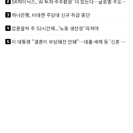
looks_two
SK하이닉스, 'AI 투자·주주환원' 다 잡는다…글로벌 주도권 굳히기
looks_3
하나은행, 비대면 주담대 신규 취급 중단
looks_4
갑론을박 주 52시간제...'노동 생산성' 따져야
looks_5
이 대통령 "결혼이 부담돼선 안돼"…대출·세제 등 '신혼 걸림돌' 제거