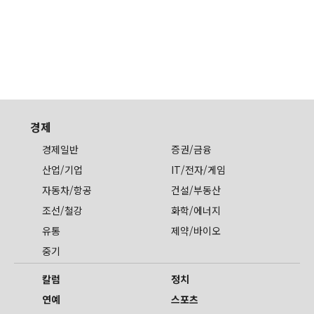
경제
경제일반
증권/금융
산업/기업
IT/전자/게임
자동차/항공
건설/부동산
조선/철강
화학/에너지
유통
제약/바이오
중기
칼럼
정치
연예
스포츠