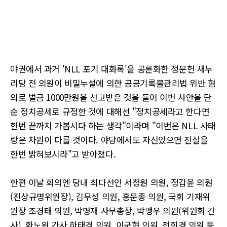
야권에서 과거 'NLL 포기 대화록'을 공론화한 정문헌 새누
리당 전 의원이 비밀누설에 의한 공공기록물관리법 위반 혐
의로 벌금 1000만원을 선고받은 것을 들어 이번 사안을 단
순 정치공세로 규정한 것에 대해선 "정치공세라고 한다면
한번 끝까지 가봅시다 하는 생각"이라며 "이번은 NLL 사태
랑은 차원이 다를 것이다. 야당에서도 자신있으면 진실을
한번 밝혀보시라"고 받아쳤다.
한편 이날 회의엔 당내 최다선인 서청원 의원, 정갑윤 의원
(진상규명위원장), 김무성 의원, 홍문종 의원, 국회 기재위
원장 조경태 의원, 박명재 사무총장, 박맹우 의원(위원회 간
사), 환노위 간사 하태경 의원, 이군현 의원, 전희경 의원 등