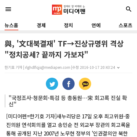
menu
search
뉴스홈
경제
정치
연예
스포츠
與, '文대북결재' TF→진상규명위 격상
"정치공세? 끝까지 가보자"
한기호 기자 | rlghdlfqjs@mediapen.com |
수정 2016-10-17 20:43:24
"국정조사·청문회·특검 등 총동원…宋 회고록 진실 확
신"
[미디어펜=한기호 기자]새누리당은 17일 오후 최고위원-중
진의원 연석회의를 열고 송민순 전 외교부 장관의 회고록을
통해 공개된 지난 2007년 노무현 정부의 '인권결의안 북한