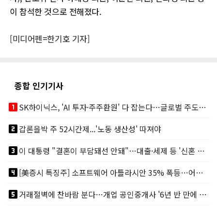
이 참석한 것으로 전해졌다.
[미디어펜=한기호 기자]
종합 인기기사
looks_one
SK하이닉스, 'AI 투자·주주환원' 다 잡는다…글로벌 주도권 굳히기
looks_two
갑론을박 주 52시간제...'노동 생산성' 따져야
looks_3
이 대통령 "결혼이 부담돼선 안돼"…대출·세제 등 '신혼 걸림돌' 제거
looks_4
[美증시 특징주] 소프트웨어 아틀라시안 35% 폭등…어닝서프, 투자의견 줄줄이 상향
looks_5
거래절벽에 찬바람 분다…개업 공인중개사 '6년 반 만에 최저'