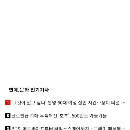
연예.문화 인기기사
looks_one
'그것이 알고 싶다' 통영 60대 여성 살인 사건…장미 터널 아래 킬러, 누구냐 넌?
looks_two
글로벌급 기대 무색해진 '호프', 500만도 가물가물
looks_3
BTS, 메트라이프부터 타임스스퀘어까지…그래미 패싱해도 미 대륙 꿀꺽