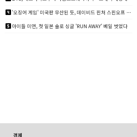
looks_4
'오징어 게임' 미국판 무산된 듯, 데이비드 핀처 스핀오프 철회
looks_5
아이들 미연, 첫 일본 솔로 싱글 'RUN AWAY' 베일 벗었다
경제