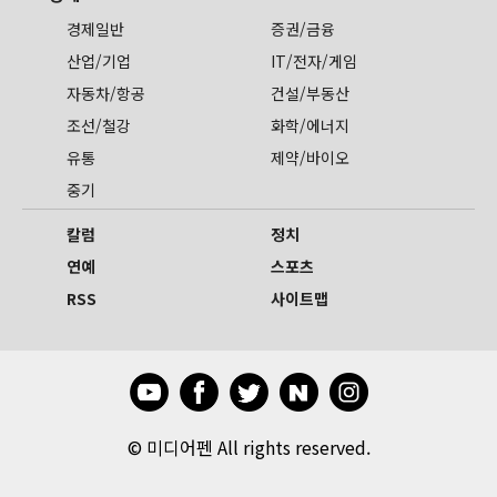
경제일반
증권/금융
산업/기업
IT/전자/게임
자동차/항공
건설/부동산
조선/철강
화학/에너지
유통
제약/바이오
중기
칼럼
정치
연예
스포츠
RSS
사이트맵
©
미디어펜 All rights reserved.