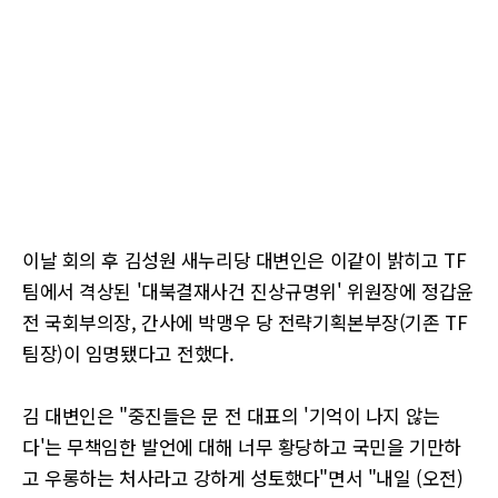
이날 회의 후 김성원 새누리당 대변인은 이같이 밝히고 TF
팀에서 격상된 '대북결재사건 진상규명위' 위원장에 정갑윤
전 국회부의장, 간사에 박맹우 당 전략기획본부장(기존 TF
팀장)이 임명됐다고 전했다.
김 대변인은 "중진들은 문 전 대표의 '기억이 나지 않는
다'는 무책임한 발언에 대해 너무 황당하고 국민을 기만하
고 우롱하는 처사라고 강하게 성토했다"면서 "내일 (오전)