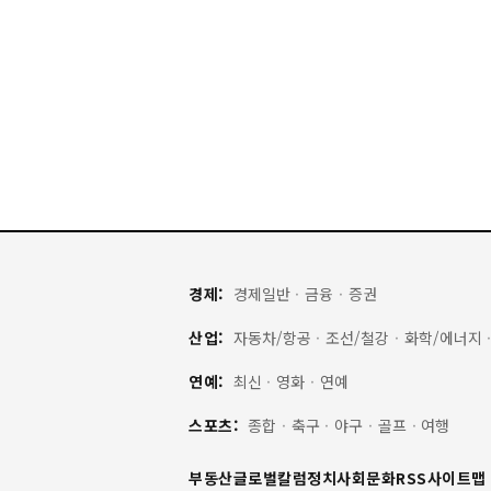
경제:
경제일반
·
금융
·
증권
산업:
자동차/항공
·
조선/철강
·
화학/에너지
연예:
최신
·
영화
·
연예
스포츠:
종합
·
축구
·
야구
·
골프
·
여행
부동산
글로벌
칼럼
정치
사회
문화
RSS
사이트맵