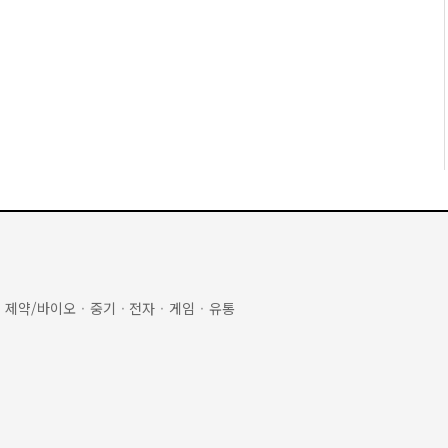
·
제약/바이오
·
중기
·
전자
·
게임
·
유통