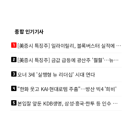
종합 인기기사
looks_one
[美증시 특징주] 일라이릴리, 블록버스터 실적에 급등…마운자로 매출 폭발
looks_two
[美증시 특징주] 금값 급등에 광산주 '훨훨'…뉴몬트·바릭마이닝 주도
looks_3
오너 3세 '실행형 뉴 리더십' 시대 연다
looks_4
"한화 웃고 KAI·현대로템 주춤"…방산 빅4 '희비'
looks_5
본입찰 앞둔 KDB생명, 삼성·흥국·한투 등 인수 각축전