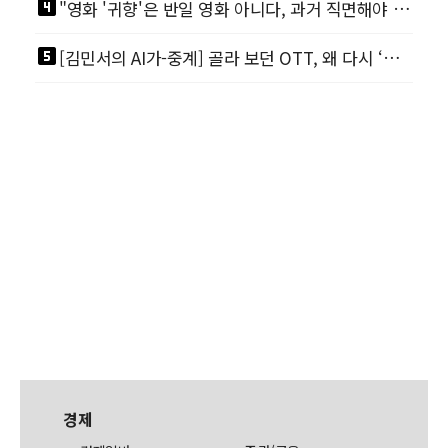
looks_4
"영화 '귀향'은 반일 영화 아니다, 과거 직면해야 한다"
looks_5
[김민서의 AI가-중계] 골라 보던 OTT, 왜 다시 ‘본방 사수’를 부르나
경제