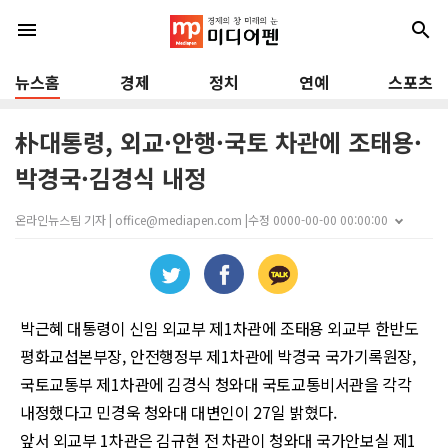
menu
search
뉴스홈
경제
정치
연예
스포츠
朴대통령, 외교·안행·국토 차관에 조태용·
박경국·김경식 내정
온라인뉴스팀 기자 | office@mediapen.com |
수정 0000-00-00 00:00:00
박근혜 대통령이 신임 외교부 제
1
차관에 조태용 외교부 한반도
평화교섭본부장
,
안전행정부 제
1
차관에 박경국 국가기록원장
,
국토교통부 제
1
차관에 김경식 청와대 국토교통비서관을 각각
내정했다고 민경욱 청와대 대변인이
27
일 밝혔다
.
앞서 외교부
1
차관은 김규현 전 차관이 청와대 국가안보실 제
1