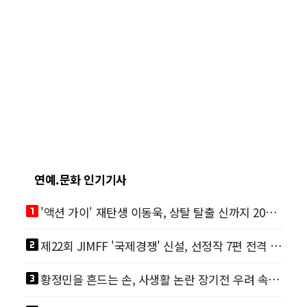
연예.문화 인기기사
looks_one
'액션 가이' 재탄생 이동욱, 상탈 탈출 신까지 200% 직접 소화
looks_two
제22회 JIMFF '국제경쟁' 신설, 선정작 7편 전격 공개
looks_3
황정민을 흔드는 손, 사생활 논란 장기전 우려 속 영화계도 리스크