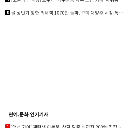
looks_5
올 상반기 방한 외래객 1070만 돌파, 구미·대양주 시장 폭발적 성장
연예.문화 인기기사
looks_one
'액션 가이' 재탄생 이동욱, 상탈 탈출 신까지 200% 직접 소화