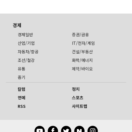
경제
경제일반
증권/금융
산업/기업
IT/전자/게임
자동차/항공
건설/부동산
조선/철강
화학/에너지
유통
제약/바이오
중기
칼럼
정치
연예
스포츠
RSS
사이트맵