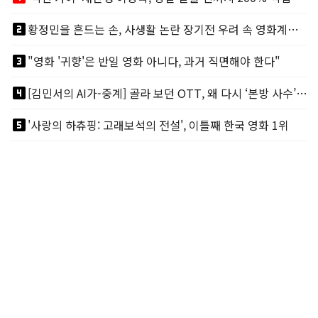
looks_two
황정민을 흔드는 손, 사생활 논란 장기전 우려 속 영화계도 리스크
looks_3
"영화 '귀향'은 반일 영화 아니다, 과거 직면해야 한다"
looks_4
[김민서의 AI가-중계] 골라 보던 OTT, 왜 다시 ‘본방 사수’를 부르나
looks_5
'사랑의 하츄핑: 고래보석의 전설', 이틀째 한국 영화 1위