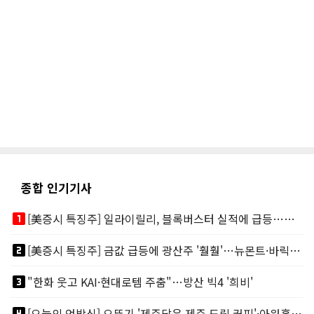
종합 인기기사
looks_one
[美증시 특징주] 일라이릴리, 블록버스터 실적에 급등…마운자로 매출 폭발
looks_two
[美증시 특징주] 금값 급등에 광산주 '훨훨'…뉴몬트·바릭마이닝 주도
looks_3
"한화 웃고 KAI·현대로템 주춤"…방산 빅4 '희비'
looks_4
[오늘의 언박싱] 오뚜기 '제주담음 제주 드립 커피'·아워홈 ‘갓석박지’ 外