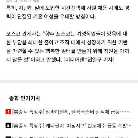
중이다./포스코 제공
특히, 지난해 말에 도입한 시간선택제 사원 채용 시에도 경
력이 단절된 기혼 여성을 우대할 방침이다.
포스코 관계자는 “향후 포스코는 여성직원들이 양육에 대
한 부담을 최대한 줄이고 조직 내에서 성장하기 위한 기반
을 마련할 수 있는 행복한 일터를 만들기 위해 지원을 아끼
지 않을 것”이라고 말했다. [미디어펜=권일구 기자]
종합 인기기사
looks_one
[美증시 특징주] 일라이릴리, 블록버스터 실적에 급등…마운자로 매출 폭발
looks_two
[美증시 특징주] 캐터필러 '어닝서프' 반도체주 급등 촉발…"AI 데이터센터 건설 강력"