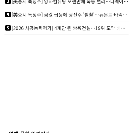
looks_3
[美증시 특징주] 양자컴퓨팅 오랜만에 폭등 랠리…디웨이브·아이온큐 주도
looks_4
[美증시 특징주] 금값 급등에 광산주 '훨훨'…뉴몬트·바릭마이닝 주도
looks_5
[2026 시공능력평가] 4계단 뛴 쌍용건설…19위 도약 배경엔 ‘재무체력’