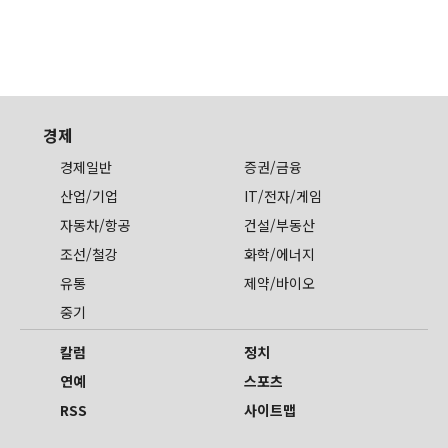
경제
경제일반
증권/금융
산업/기업
IT/전자/게임
자동차/항공
건설/부동산
조선/철강
화학/에너지
유통
제약/바이오
중기
칼럼
정치
연예
스포츠
RSS
사이트맵