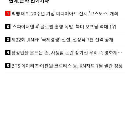
연예.문화 인기기사
looks_one
빅뱅 데뷔 20주년 기념 미디어아트 전시 '코스모스' 개최
looks_two
'스파이더맨 4' 글로벌 흥행 폭발, 북미 오프닝 역대 1위
looks_3
제22회 JIMFF '국제경쟁' 신설, 선정작 7편 전격 공개
looks_4
황정민을 흔드는 손, 사생활 논란 장기전 우려 속 영화계도 리스크
looks_5
BTS·에이티즈·이찬원·코르티스 등, KM차트 7월 월간 정상