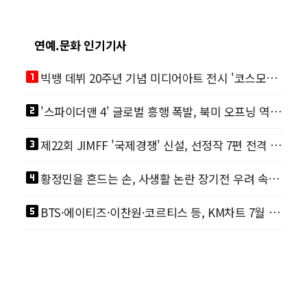
연예.문화 인기기사
looks_one
빅뱅 데뷔 20주년 기념 미디어아트 전시 '코스모스' 개최
looks_two
'스파이더맨 4' 글로벌 흥행 폭발, 북미 오프닝 역대 1위
looks_3
제22회 JIMFF '국제경쟁' 신설, 선정작 7편 전격 공개
looks_4
황정민을 흔드는 손, 사생활 논란 장기전 우려 속 영화계도 리스크
looks_5
BTS·에이티즈·이찬원·코르티스 등, KM차트 7월 월간 정상