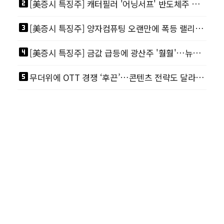
looks_two
[美증시 특징주] 캐터필러 '어닝서프' 반도체주 급등 촉발…"AI 데이터센터 건설 강력"
looks_3
[美증시 특징주] 양자컴퓨팅 오랜만에 폭등 랠리…디웨이브·아이온큐 주도
looks_4
[美증시 특징주] 금값 급등에 광산주 '훨훨'…뉴몬트·바릭마이닝 주도
looks_5
무더위에 OTT 경쟁 ‘후끈’…콘텐츠 전략도 달라진다