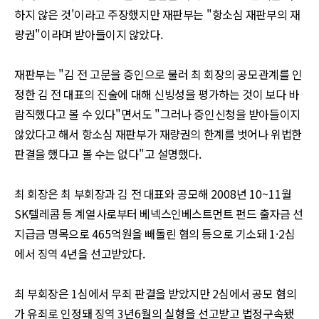
하지 않은 것
'
이라고 주장했지만 재판부는
"
항소심 재판부의 재
량권
"
이라며 받아들이지 않았다
.
재판부는
"
김 전 고문을 증인으로 불러 최 회장의 공모관계를 인
정한 김 전 대표의 진술에 대해 신빙성을 평가하는 것이 보다 바
람직했다고 볼 수 있다
"
면서도
"
그러나 증인신청을 받아들이지
않았다고 해서 항소심 재판부가 재량권의 한계를 벗어나 위법한
판결을 했다고 볼 수는 없다
"
고 설명했다
.
최 회장은 최 부회장과 김 전 대표와 공모해
2008
년
10~11
월
SK
텔레콤 등 계열사로부터 베넥스인베스트먼트 펀드 출자금 선
지급금 명목으로
465
억원을 빼돌린 혐의 등으로 기소돼
1·2
심
에서 징역
4
년을 선고받았다
.
최 부회장은
1
심에서 무죄 판결을 받았지만
2
심에서 공모 혐의
가 유죄로 인정돼 징역
3
년
6
월의 실형을 선고받고 법정구속됐