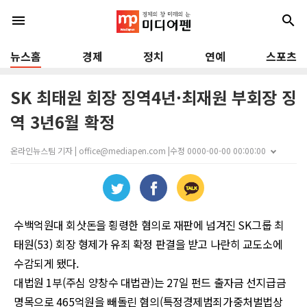
menu
search
뉴스홈
경제
정치
연예
스포츠
SK 최태원 회장 징역4년·최재원 부회장 징
역 3년6월 확정
온라인뉴스팀 기자 | office@mediapen.com |
수정 0000-00-00 00:00:00
수백억원대 회삿돈을 횡령한 혐의로 재판에 넘겨진
SK
그룹 최
태원
(53)
회장 형제가 유죄 확정 판결을 받고 나란히 교도소에
수감되게 됐다
.
대법원
1
부
(
주심 양창수 대법관
)
는
27
일 펀드 출자금 선지급금
명목으로
465
억원을 빼돌린 혐의
(
특정경제범죄가중처벌법상