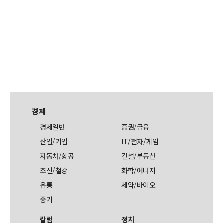
경제
경제일반
증권/금융
산업/기업
IT/전자/게임
자동차/항공
건설/부동산
조선/철강
화학/에너지
유통
제약/바이오
중기
칼럼
정치