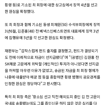
횡령 등
)
로 기소된 최 회장에 대한 상고심에서 징역
4
년을 선고
한 원심을 확정했다
.
또 최 회장과 함께 기소된 동생 최재원
(50)
수석부회장에게 징역
3
년
6
월
,
김준홍
(48)
전 베넥스인베스트먼트 대표에게 징역
3
년
에 집행유예
5
년을 각 선고한 원심도 확정됐다
.
재판부는
"
갑작스럽게 펀드 출자를 결정했고
,
펀드가 결성되기
도 전에 이례적으로 자금이 선지급됐다
"
며
"(
공범인
)
김원홍 전
SK
해운 고문에게 위탁할
(
개인적인
)
투자가 아니었다면 선지급
을 허락할 아무런 이유가 없었고
,
송금된 자금을 최 회장 형제가
나중에 대출받아 메꾼 점 등을 종합하면 횡령 범행의 공모관계를
인정한 원심은 정당하다
"
고 판시했다
.
특히 최 회장 측은
'
항소심 선고 직전 해외도피 중인 김 전 고문이
국내로 송환됐는데도 그를 증인신문 하지 않은 것은 심리를 다