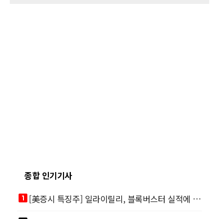
종합 인기기사
looks_one
[美증시 특징주] 일라이릴리, 블록버스터 실적에 급등…마운자로 매출 폭발