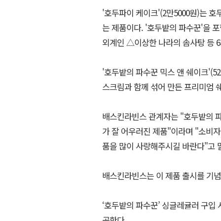
'호두파이 케이크'(2만5000원)는 
는 제품이다. '호두밭의 파수꾼'을
외계인 △이상한 나라의 솜사탕 등 
'호두밭의 파수꾼 믹스 앤 쉐이크'(
스크림과 함께 섞어 만든 프리미엄 
배스킨라빈스 관계자는 "호두밭의 파
가 잘 어우러진 제품"이라며 "소비
품을 많이 사랑해주시길 바란다"고 
배스킨라빈스는 이 제품 출시를 기념해
‘호두밭의 파수꾼’ 싱글레귤러 구입
공한다.