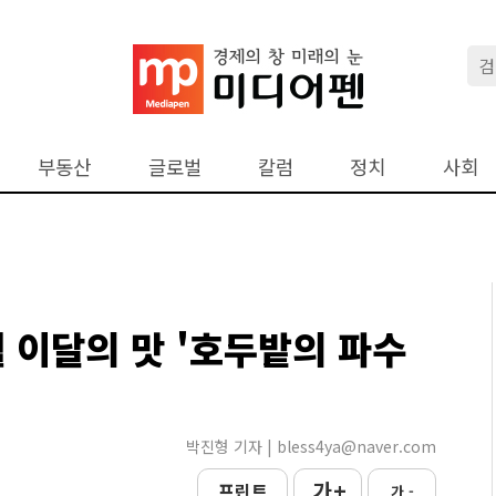
부동산
글로벌
칼럼
정치
사회
 이달의 맛 '호두밭의 파수
박진형 기자 | bless4ya@naver.com
가 +
프린트
가 -