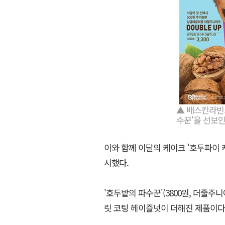
▲ 배스킨라빈스
수꾼'을 선보인
이와 함께 이달의 케이크 '호두파이 케
시했다.
'호두밭의 파수꾼'(3800원, 더줄
릿 코팅 헤이즐넛이 더해진 제품이다