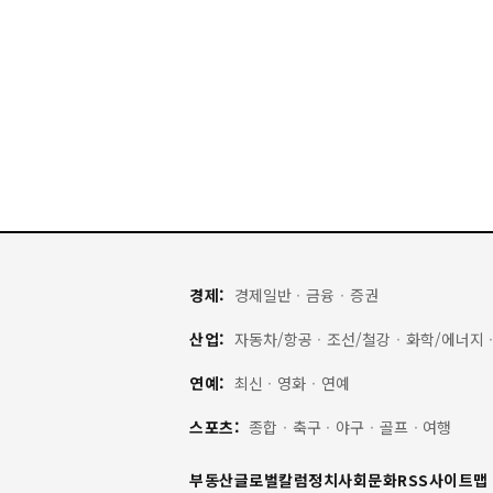
경제:
경제일반
·
금융
·
증권
산업:
자동차/항공
·
조선/철강
·
화학/에너지
연예:
최신
·
영화
·
연예
스포츠:
종합
·
축구
·
야구
·
골프
·
여행
부동산
글로벌
칼럼
정치
사회
문화
RSS
사이트맵