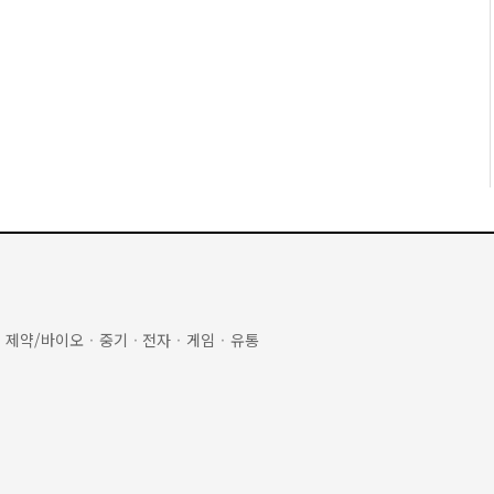
·
제약/바이오
·
중기
·
전자
·
게임
·
유통