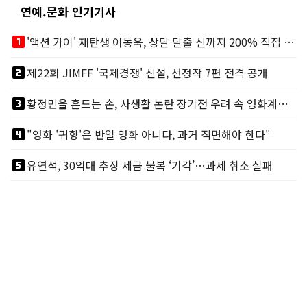
연예.문화 인기기사
looks_one
'액션 가이' 재탄생 이동욱, 상탈 탈출 신까지 200% 직접 소화
looks_two
제22회 JIMFF '국제경쟁' 신설, 선정작 7편 전격 공개
looks_3
황정민을 흔드는 손, 사생활 논란 장기전 우려 속 영화계도 리스크
looks_4
"영화 '귀향'은 반일 영화 아니다, 과거 직면해야 한다"
looks_5
유연석, 30억대 추징 세금 불복 ‘기각’…과세 취소 실패