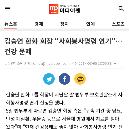
menu
search
뉴스홈
경제
정치
연예
스포츠
김승연 한화 회장 “사회봉사명령 연기”…
건강 문제
온라인뉴스팀 기자 | office@mediapen.com |
수정 2014-03-05 13:05:38
김승연 한화그룹 회장이 지난달 말 법무부 보호관찰소에 사
회봉사명령 연기 신청을 했다.
5일 법무부에 따르면 김승연 회장 측은 “구속 기간 중 당뇨,
만성 폐질환, 우울증 등으로 서울대 병원에서 치료를 받아
왔다”며 “현재 건강상태도 좋지 않아 사회봉사명령 연기 신