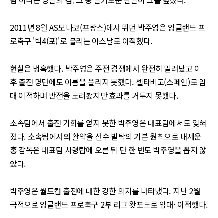
팀
'
이라는 양날의 검
,
그 중 날카로운 칼날이 그를 덮쳤다
.
2011
년
8
월
AS
모나코
(
프랑스
)
에서 뛰던 박주영은 잉글랜드 프
로축구
'
빅
4(
포
)'
로 불리는 아스날로 이적했다
.
현실은 냉혹했다
.
박주영은 주전 경쟁에서 완전히 밀려났고 이
후 출전 명단에도 이름을 올리지 못했다
.
셀타비고
(
스페인
)
로 임
대 이적하며 반전을 노려봤지만 효과를 거두지 못했다
.
소속팀에서 출전 기회를 얻지 못한 박주영은 대표팀에서도 잊혀
졌다
.
소속팀에서의 활약을 선수 발탁의 기본 원칙으로 내세운
홍 감독은 대표팀 사령탑에 오른 뒤 단 한 번도 박주영을 뽑지 않
았다
.
박주영은 월드컵 출전에 대한 강한 의지를 나타냈다
.
지난
2
월
극적으로 잉글랜드 프로축구
2
부 리그 왓포드로 임대
·
이적했다
.