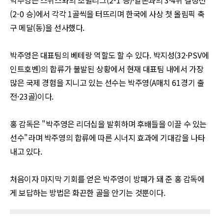
박주영은 스위스와의 조별리그
(2-1
승
)·
일본과의
3·4
위 결정전
(2-0
승
)
에서 각각
1
골씩을 터뜨리며 한국에 사상 첫 올림픽 축
구 메달
(
동
)
을 선사했다
.
박주영은 대표팀의 베테랑 역할도 할 수 있다
.
박지성
(32·PSV
에
인트호벤
)
의 합류가 불발된 상황에서 현재 대표팀 내에서 가장
많은 국제 경험을 지니고 있는 선수는 박주영
(A
매치
61
경기 출
전
·23
골
)
이다
.
홍 감독은
"
박주영은 리더십을 발휘하며 후배들을 이끌 수 있는
선수
"
라며 박주영의 합류에 따른 시너지 효과에 기대감을 나타
내고 있다
.
처음이자 마지막 기회를 얻은 박주영이 방패가 돼 준 홍 감독에
게 보답하는 방법은 화끈한 골을 안기는 것뿐이다
.