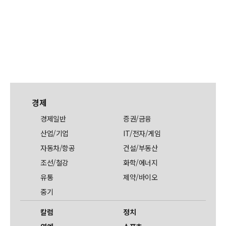
경제
경제일반
증권/금융
산업/기업
IT/전자/게임
자동차/항공
건설/부동산
조선/철강
화학/에너지
유통
제약/바이오
중기
칼럼
정치