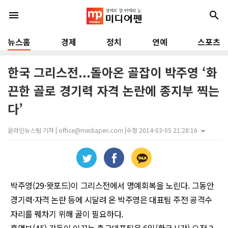
menu
search
뉴스홈
경제
정치
연예
스포츠
한국 그리스전...돌아온 골잡이 박주영 ‘화
끈한 골로 경기력 자격 논란에 종지부 찍는
다’
온라인뉴스팀 기자 | office@mediapen.com |
수정 2014-03-05 21:28:16
박주영
(29·
왓포드
)
이 그리스전에서 명예회복을 노린다
.
그동안
경기력
·
자격 논란 등에 시달려 온 박주영은 대표팀 주전 공격수
자리를 꿰차기 위해 골이 필요하다
.