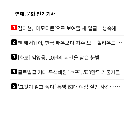
연예.문화 인기기사
looks_one
김다현, ‘이모티콘’으로 보여줄 새 얼굴…성숙해진 비주얼
looks_two
앤 해서웨이, 한국 배우보다 자주 보는 할리우드 스타
looks_3
[화보] 임영웅, 10년의 시간을 담은 눈빛
looks_4
글로벌급 기대 무색해진 '호프', 500만도 가물가물
looks_5
'그것이 알고 싶다' 통영 60대 여성 살인 사건…장미 터널 아래 킬러, 누구냐 넌?