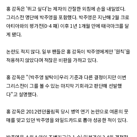
홍 감독은
'
뛰고 싶다
'
는 제자의 간절한 외침에 손을 내밀었다
.
그리스전 명단에 박주영을 포함했다
.
박주영은 지난해
2
월 크로
아티아와의 평가전
(0-4
패
)
이후
1
년
1
개월 만에 태극마크를 달
게 됐다
.
논란도 적지 않다
.
일부 팬들은 홍 감독이 박주영에게만
'
원칙
'
을
적용하지 않았다며 적잖은 비판을 가하고 있다
.
홍 감독은
"(
박주영 발탁이
)
우리 기준과 다른 결정이지만 이번
그리스전이 그를 볼 수 있는 마지막 기회라고 판단해 선발했
다
"
고 설명했다
.
홍 감독은
2012
런던올림픽 당시 병역 연기 논란으로 여론의 뭇
매를 맞고 있던 박주영을 와일드카드로 뽑아 성공한 적이 있다
.