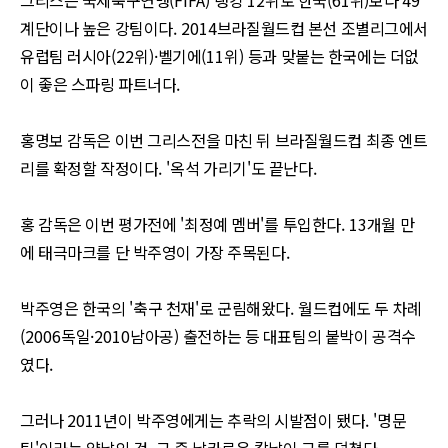
그리스는 국제축구연맹
(FIFA)
랭킹
12
위로 한국
(61
위
)
보다
49
계단이나 높은 강팀이다
. 2014
브라질월드컵 본선 조별리그에서
유럽팀 러시아
(22
위
)·
벨기에
(11
위
)
등과 맞붙는 한국에는 더없
이 좋은 스파링 파트너다
.
홍명보 감독은 이번 그리스전을 마친 뒤 브라질월드컵 최종 엔트
리를 확정할 작정이다
. '
옥석 가리기
'
도 끝난다
.
홍 감독은 이번 평가전에
'
최정예 멤버
'
를 투입한다
. 13
개월 만
에 태극마크를 단 박주영이 가장 주목된다
.
박주영은 한국의
'
축구 천재
'
로 군림해왔다
.
월드컵에도 두 차례
(2006
독일
·2010
남아공
)
출전하는 등 대표팀의 붙박이 공격수
였다
.
그러나
2011
년이 박주영에게는 추락의 시발점이 됐다
. '
명문