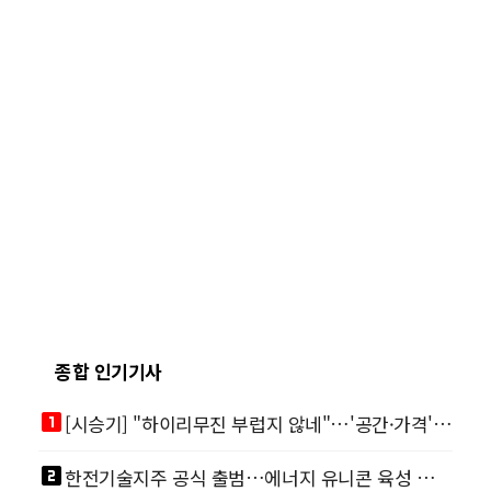
종합 인기기사
looks_one
[시승기] "하이리무진 부럽지 않네"…'공간·가격' 절충한 카니발 하이루프
looks_two
한전기술지주 공식 출범…에너지 유니콘 육성 본격화