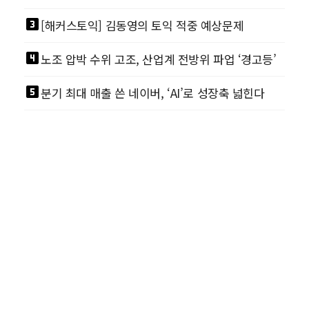
looks_3
[해커스토익] 김동영의 토익 적중 예상문제
looks_4
노조 압박 수위 고조, 산업계 전방위 파업 ‘경고등’
looks_5
분기 최대 매출 쓴 네이버, ‘AI’로 성장축 넓힌다