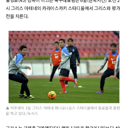
홍명보
(45)
감독이 이끄는 축구대표팀은
6
일
(
한국시간
)
오전
2
시 그리스 아테네의 카라이스카키 스타디움에서 그리스와 평가
전을 치른다
.
▲ 박주영이 3일 그리스 아테네 파니오니오스 스타디움에서 동료들과 훈련
을 하고 있다./뉴시스