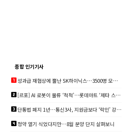
종합 인기기사
looks_one
성과급 재협상에 뿔난 SK하이닉스…3500명 모여 통합노조 띄운다
looks_two
[르포] AI 로봇이 물류 ‘척척’…롯데마트 ‘제타 스마트센터’ 가보니
looks_3
단통법 폐지 1년…통신3사, 지원금보다 ‘락인’ 강화 경쟁
looks_4
청약 열기 식었다지만…8월 분양 단지 살펴보니