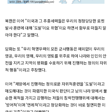
북한은 이어
"
미국과 그 추종세력들은 우리의 정정당당한 로켓
발사 훈련에 대해
'
도발
'
이요 위협
'
이요 하면서 함부로 떠들지 말
아야 한다
"
고 말했다
.
담화는 또
"
우리 혁명무력의 모든 군사행동은 예외없이 우리의
영공
,
우리의 영해
,
우리의 영토를 위주로 하여 나라와 인민의 안
전을 지키고 지역의 평화를 수호하기 위해 진행하는 정의의 자위
적 행동
"
이라고 주장했다
.
이어
"
제땅에서 진행하는 정의로운 자위적훈련을
'
도발
'
이라고
매도해대는 것이 파렴치한 미국식 판단이고 남의 나라 땅에서 불
순한 목적을 가지고 감행하는 저들의 침략전쟁행위에 대해서는
'
방어적
'
이며
'
연례적
'
이라고 정당화하는 것이 바로 철면피한 미
국식 기준
"
이라고 덧붙였다
.