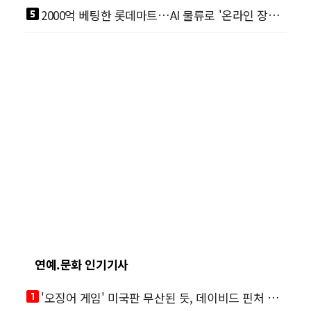
looks_5
2000억 베팅한 롯데마트…AI 물류로 '온라인 장보기' 승부수
연예.문화 인기기사
looks_one
'오징어 게임' 미국판 무산된 듯, 데이비드 핀처 스핀오프 철회