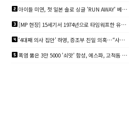
looks_two
아이들 미연, 첫 일본 솔로 싱글 'RUN AWAY' 베일 벗었다
looks_3
[MP 현장] 15세기서 1974년으로 타임워프한 유해진, '왕사남'? 그게 뭔데?
looks_4
‘4대째 의사 집안’ 하영, 증조부 친일 의혹…“사실무근” [MP이슈]
looks_5
폭염 뚫은 3만 5000 '쇠맛' 함성, 에스파, 고척돔 점령