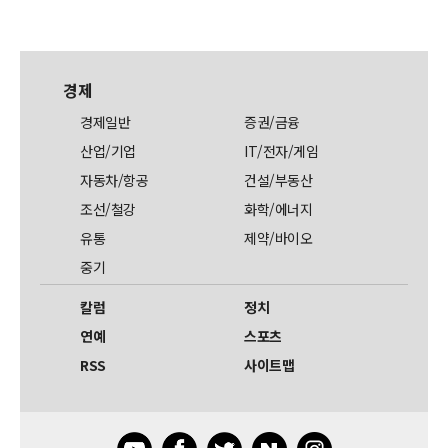
경제
경제일반
증권/금융
산업/기업
IT/전자/게임
자동차/항공
건설/부동산
조선/철강
화학/에너지
유통
제약/바이오
중기
칼럼
정치
연예
스포츠
RSS
사이트맵