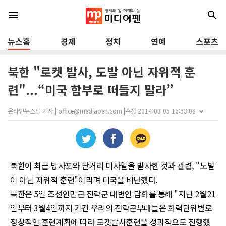
menu
search
뉴스홈
경제
정치
연예
스포츠
북한 "로켓 발사, 도발 아닌 자위적 훈
련"...“미국 함부로 떠들지 말라”
온라인뉴스팀 기자 | office@mediapen.com |
수정 2014-03-05 16:53:08
북한이 최근 방사포와 단거리 미사일을 발사한 것과 관련
, "
도발
이 아닌 자위적 훈련
"
이라며 미국을 비난했다
.
북한은
5
일 조선인민군 전략군 대변인 담화를 통해
"
지난
2
월
21
일부터
3
월
4
일까지 기간 우리의 전략군부대들은 화력단위별로
정상적인 훈련계획에 따라 로켓발사훈련을 성과적으로 진행했