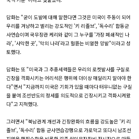
담화는
"
굳이 도발에 대해 말한다면 그것은 미국이 주동이 되어
우리를 겨냥하고 벌리는 강도적인
'
키 리졸브
', '
독수리
'
합동군
사연습이며 국무장관 케리와 같이 그 누구를
'
가장 폐쇄적인 나
라
', '
사악한 곳
', '
악의 나라
'
라고 헐뜯는 비열한 망발
"
이라고 성
토했다
.
담화는 또
"
미국과 그 추종세력들은 우리의 로켓발사를 구실로
긴장을 격화시키는 어리석은 행위에 더이상 매달리지 말아야 한
다
"
면서
"
지금까지 미국은 기회가 있을 때마다 터무니없는 구실
을 붙여 조선반도의 정세를 의도적으로 긴장시키고 격화시켜왔
다
"
고 지적했다
.
그러면서
"
북남관계 개선과 긴장완화의 흐름을 강도높은
'
키 리
졸브
', '
독수리
'
합동 군사연습강행으로 가로막고 또다시 남조선
지역을 핵잠수함을 비롯한 각종 살인무장장비 전시장으로 만들