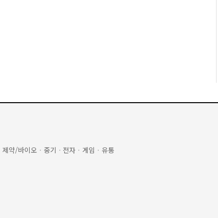
·
제약/바이오
·
중기
·
전자
·
게임
·
유통