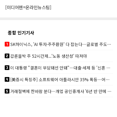
[미디어펜=온라인뉴스팀]
종합 인기기사
looks_one
SK하이닉스, 'AI 투자·주주환원' 다 잡는다…글로벌 주도권 굳히기
looks_two
갑론을박 주 52시간제...'노동 생산성' 따져야
looks_3
이 대통령 "결혼이 부담돼선 안돼"…대출·세제 등 '신혼 걸림돌' 제거
looks_4
[美증시 특징주] 소프트웨어 아틀라시안 35% 폭등…어닝서프, 투자의견 줄줄이 상향
looks_5
거래절벽에 찬바람 분다…개업 공인중개사 '6년 반 만에 최저'