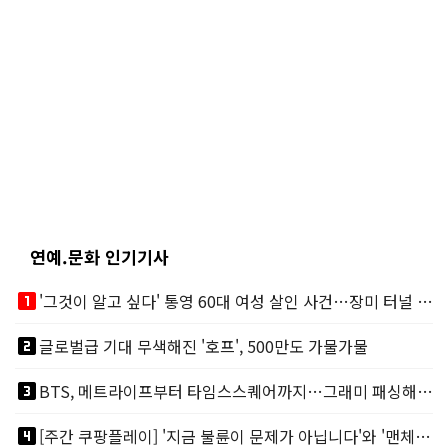
연예.문화 인기기사
looks_one
'그것이 알고 싶다' 통영 60대 여성 살인 사건…장미 터널 아래 킬러, 누구냐 넌?
looks_two
글로벌급 기대 무색해진 '호프', 500만도 가물가물
looks_3
BTS, 메트라이프부터 타임스스퀘어까지…그래미 패싱해도 미 대륙 꿀꺽
looks_4
[주간 쿠팡플레이] '지금 불륜이 문제가 아닙니다'와 '맨체스터 시티 VS 아틀레티코 마드리드 빅매치'