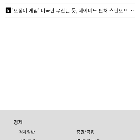
looks_5
'오징어 게임' 미국판 무산된 듯, 데이비드 핀처 스핀오프 철회
경제
경제일반
증권/금융