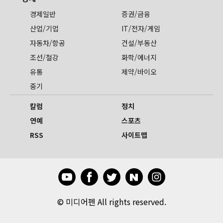
경제일반
증권/금융
산업/기업
IT/전자/게임
자동차/항공
건설/부동산
조선/철강
화학/에너지
유통
제약/바이오
중기
칼럼
정치
연예
스포츠
RSS
사이트맵
©
미디어펜 All rights reserved.