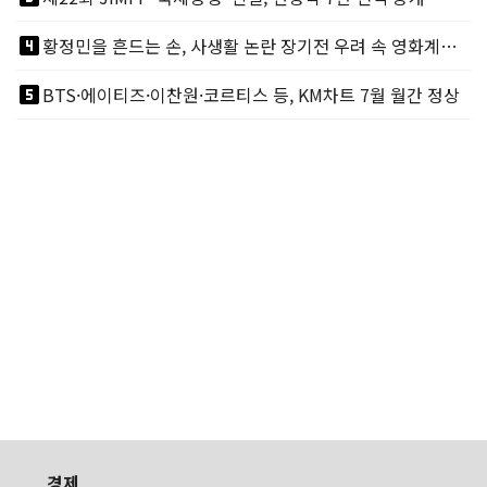
looks_4
황정민을 흔드는 손, 사생활 논란 장기전 우려 속 영화계도 리스크
looks_5
BTS·에이티즈·이찬원·코르티스 등, KM차트 7월 월간 정상
경제