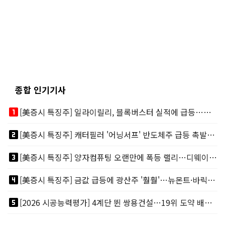
종합 인기기사
looks_one
[美증시 특징주] 일라이릴리, 블록버스터 실적에 급등…마운자로 매출 폭발
looks_two
[美증시 특징주] 캐터필러 '어닝서프' 반도체주 급등 촉발…"AI 데이터센터 건설 강력"
looks_3
[美증시 특징주] 양자컴퓨팅 오랜만에 폭등 랠리…디웨이브·아이온큐 주도
looks_4
[美증시 특징주] 금값 급등에 광산주 '훨훨'…뉴몬트·바릭마이닝 주도
looks_5
[2026 시공능력평가] 4계단 뛴 쌍용건설…19위 도약 배경엔 ‘재무체력’