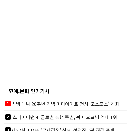
연예.문화 인기기사
looks_one
빅뱅 데뷔 20주년 기념 미디어아트 전시 '코스모스' 개최
looks_two
'스파이더맨 4' 글로벌 흥행 폭발, 북미 오프닝 역대 1위
looks_3
제22회 JIMFF '국제경쟁' 신설, 선정작 7편 전격 공개