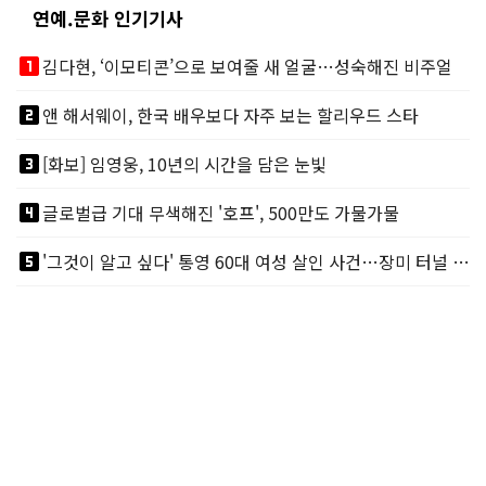
연예.문화 인기기사
looks_one
김다현, ‘이모티콘’으로 보여줄 새 얼굴…성숙해진 비주얼
looks_two
앤 해서웨이, 한국 배우보다 자주 보는 할리우드 스타
looks_3
[화보] 임영웅, 10년의 시간을 담은 눈빛
looks_4
글로벌급 기대 무색해진 '호프', 500만도 가물가물
looks_5
'그것이 알고 싶다' 통영 60대 여성 살인 사건…장미 터널 아래 킬러, 누구냐 넌?