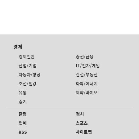
경제
경제일반
증권/금융
산업/기업
IT/전자/게임
자동차/항공
건설/부동산
조선/철강
화학/에너지
유통
제약/바이오
중기
칼럼
정치
연예
스포츠
RSS
사이트맵