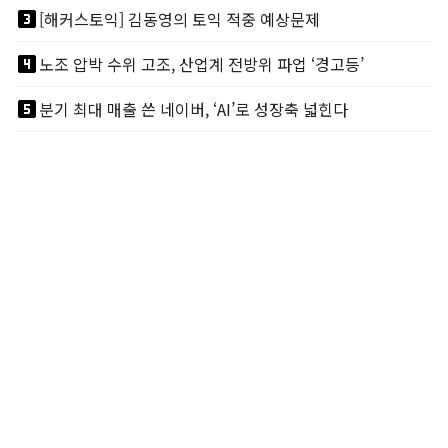
looks_3
[해커스토익] 김동영의 토익 적중 예상문제
looks_4
노조 압박 수위 고조, 산업계 전방위 파업 ‘경고등’
looks_5
분기 최대 매출 쓴 네이버, ‘AI’로 성장축 넓힌다