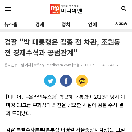
menu
search
뉴스홈
경제
정치
연예
스포츠
검찰 "박 대통령은 김종 전 차관, 조원동
전 경제수석과 공범관계"
온라인뉴스팀 기자 | office@mediapen.com |
수정 2016-12-11 14:16:42
[미디어펜=온라인뉴스팀] 박근혜 대통령이 2013년 당시 이
미경 CJ그룹 부회장의 퇴진을 공모한 사실이 검찰 수사 결
과 드러났다.
검찰 특별수사본부(본부장 이영렬 서울중앙지검장)는 11일