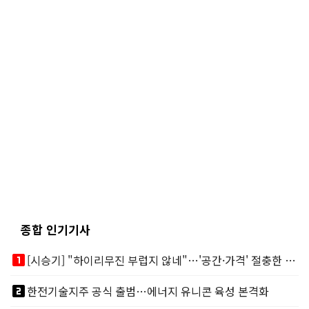
종합 인기기사
looks_one
[시승기] "하이리무진 부럽지 않네"…'공간·가격' 절충한 카니발 하이루프
looks_two
한전기술지주 공식 출범…에너지 유니콘 육성 본격화