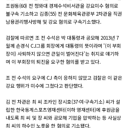
조원동(60) 전 청와대 경제수석비서관을 강요미수 혐의로
불구속 기소하고 김종(55) 전 문화체육관광부 2차관을 직권
남용권리행사방해 및 강요 혐의로 구속기소했다.
검찰에 따르면 조 전 수석은 박 대통령과 공모해 2013년 7
월께 손경식 CJ그룹 회장에게 대통령의 뜻이라며 '(이 부회
장이) 사퇴하지 않으면 큰일이 벌어진다'는 취지로 얘기하
며 이 부회장의 퇴진을 요구한 혐의를 받고 있다.
조 전 수석의 요구에 CJ 측이 응하지 않았고 검찰은 이 같은
강요 행위가 미수에 그쳤다고 판단했다.
김 전 차관은 최 씨 조카인 장시호(37·여·구속기소) 씨가 설
립한 한국동계스포츠영재센터(이하 영재센터)에 후원금을
내도록 최 씨 및 장 씨와 공모해 기업을 압박하는 등 사실상
최 씨의 하수인 노릇을 한 혐의로 기소됐다.