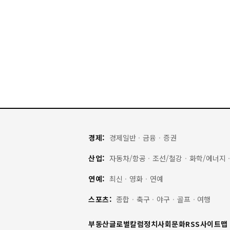
경제:
경제일반
·
금융
·
증권
산업:
자동차/항공
·
조선/철강
·
화학/에너지
연예:
최신
·
영화
·
연예
스포츠:
종합
·
축구
·
야구
·
골프
·
여행
부동산
글로벌
칼럼
정치
사회
문화
RSS
사이트맵