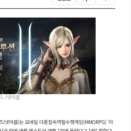
. /넷마블
즈(넷마블)는 모바일 다중접속역할수행게임(MMORPG) '리
시간 만에 애플 앱스토어 매출 1위에 올랐다고 14일 밝혔다.