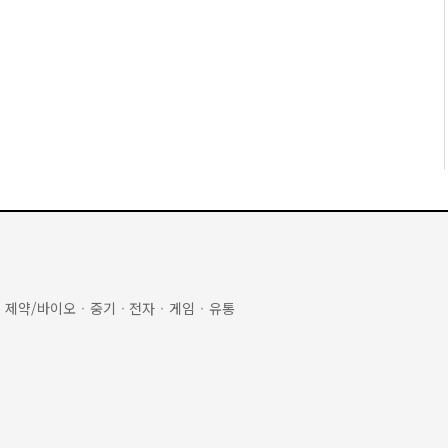
·
제약/바이오
·
중기
·
전자
·
게임
·
유통