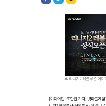
▲ 리니지2 레볼루션 이미지
[미디어펜=조한진 기자] 넷마블게임
니지2 레볼루션(레볼루션)'이 출시 8