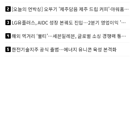
looks_two
[오늘의 언박싱] 오뚜기 '제주담음 제주 드립 커피'·아워홈 ‘갓석박지’ 外
looks_3
LG유플러스, AIDC 성장 본궤도 진입…2분기 영업이익 '역대 최대'
looks_4
해외 먹거리 ‘불티’…세븐일레븐, 글로벌 소싱 경쟁력 통했다
looks_5
한전기술지주 공식 출범…에너지 유니콘 육성 본격화