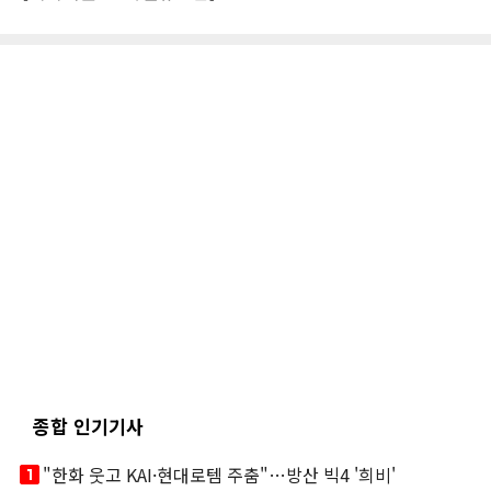
종합 인기기사
looks_one
"한화 웃고 KAI·현대로템 주춤"…방산 빅4 '희비'