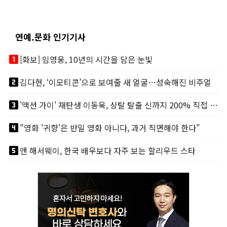
연예.문화 인기기사
looks_one
[화보] 임영웅, 10년의 시간을 담은 눈빛
looks_two
김다현, ‘이모티콘’으로 보여줄 새 얼굴…성숙해진 비주얼
looks_3
'액션 가이' 재탄생 이동욱, 상탈 탈출 신까지 200% 직접 소화
looks_4
"영화 '귀향'은 반일 영화 아니다, 과거 직면해야 한다"
looks_5
앤 해서웨이, 한국 배우보다 자주 보는 할리우드 스타