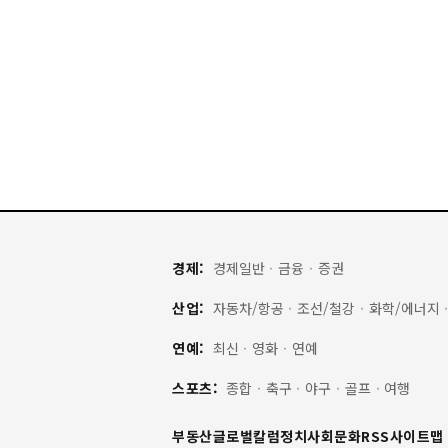
경제:
경제일반
·
금융
·
증권
산업:
자동차/항공
·
조선/철강
·
화학/에너지
연예:
최신
·
영화
·
연예
스포츠:
종합
·
축구
·
야구
·
골프
·
여행
부동산
글로벌
칼럼
정치
사회
문화
RSS
사이트맵