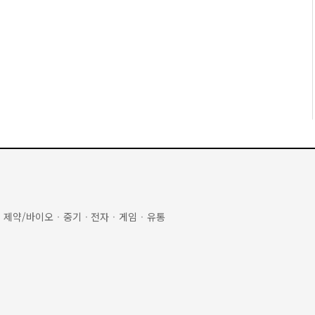
·
제약/바이오
·
중기
·
전자
·
게임
·
유통