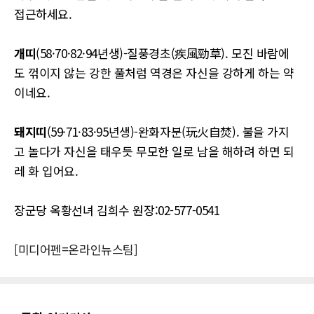
접근하세요.
개띠
(58·70·82·94년생)-질풍경초(疾風勁草). 모진 바람에
도 꺾이지 않는 강한 풀처럼 역경은 자신을 강하게 하는 약
이네요.
돼지띠
(59·71·83·95년생)-완화자분(玩火自焚). 불을 가지
고 놀다가 자신을 태우듯 무모한 일로 남을 해하려 하면 되
레 화 입어요.
장군당 옥황선녀 김희수 원장:02-577-0541
[미디어펜=온라인뉴스팀]