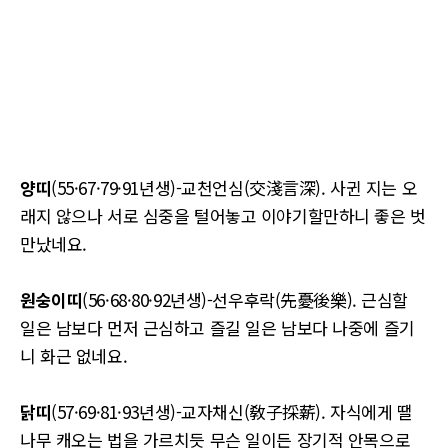
양띠
(55·67·79·91년생)-교천언심(交淺言深). 사귄 지는 오
래지 않으나 서로 심중을 털어놓고 이야기할만하니 좋은 벗
만났네요.
원숭이띠
(56·68·80·92년생)-선우후락(先憂後樂). 근심할
일은 남보다 먼저 근심하고 즐길 일은 남보다 나중에 즐기
니 화근 없네요.
닭띠
(57·69·81·93년생)-교자채신(敎子採薪). 자식에게 땔
나무 캐오는 법을 가르치듯 무슨 일이든 장기적 안목으로