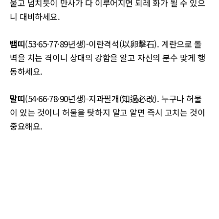
울고 넘치듯이 만사가 다 이루어지면 되레 화가 될 수 있으
니 대비하세요.
뱀띠
(53·65·77·89년생)-이란격석(以卵擊石). 계란으로 돌
벽을 치는 격이니 상대의 강함을 알고 자신의 분수 맞게 행
동하세요.
말띠
(54·66·78·90년생)-지과필개(知過必改). 누구나 허물
이 있는 것이니 허물을 탓하지 말고 알면 즉시 고치는 것이
중요해요.