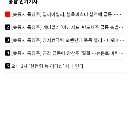
종합 인기기사
looks_one
[美증시 특징주] 일라이릴리, 블록버스터 실적에 급등…마운자로 매출 폭발
looks_two
[美증시 특징주] 캐터필러 '어닝서프' 반도체주 급등 촉발…"AI 데이터센터 건설 강력"
looks_3
[美증시 특징주] 양자컴퓨팅 오랜만에 폭등 랠리…디웨이브·아이온큐 주도
looks_4
[美증시 특징주] 금값 급등에 광산주 '훨훨'…뉴몬트·바릭마이닝 주도
looks_5
오너 3세 '실행형 뉴 리더십' 시대 연다