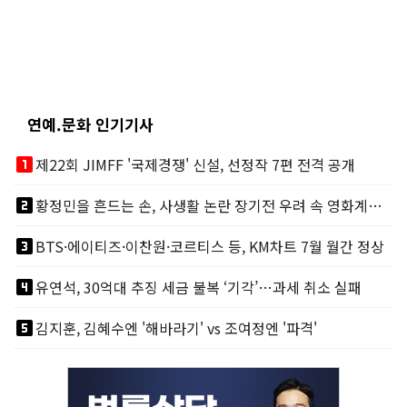
연예.문화 인기기사
looks_one
제22회 JIMFF '국제경쟁' 신설, 선정작 7편 전격 공개
looks_two
황정민을 흔드는 손, 사생활 논란 장기전 우려 속 영화계도 리스크
looks_3
BTS·에이티즈·이찬원·코르티스 등, KM차트 7월 월간 정상
looks_4
유연석, 30억대 추징 세금 불복 ‘기각’…과세 취소 실패
looks_5
김지훈, 김혜수엔 '해바라기' vs 조여정엔 '파격'