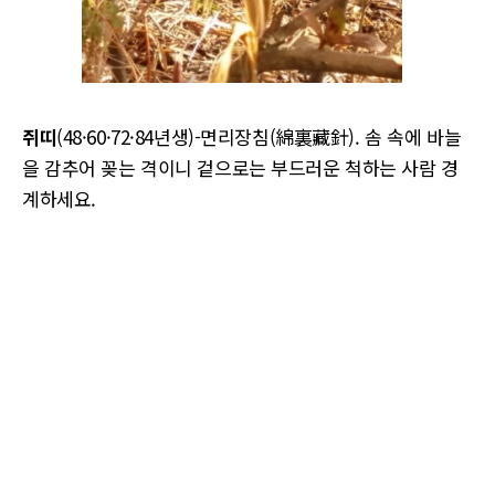
쥐띠
(48·60·72·84년생)-면리장침(綿裏藏針). 솜 속에 바늘
을 감추어 꽂는 격이니 겉으로는 부드러운 척하는 사람 경
계하세요.