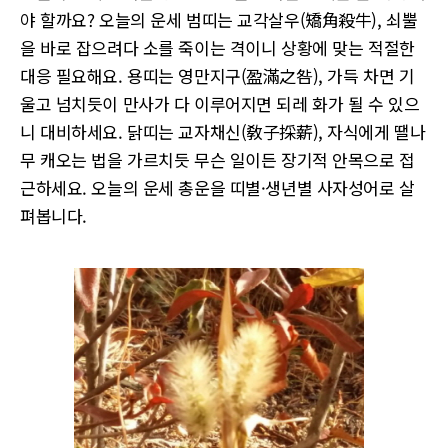
야 할까요? 오늘의 운세 범띠는 교각살우(矯角殺牛), 쇠뿔
을 바로 잡으려다 소를 죽이는 격이니 상황에 맞는 적절한
대응 필요해요. 용띠는 영만지구(盈滿之咎), 가득 차면 기
울고 넘치듯이 만사가 다 이루어지면 되레 화가 될 수 있으
니 대비하세요. 닭띠는 교자채신(敎子採薪), 자식에게 땔나
무 캐오는 법을 가르치듯 무슨 일이든 장기적 안목으로 접
근하세요. 오늘의 운세 총운을 띠별·생년별 사자성어로 살
펴봅니다.