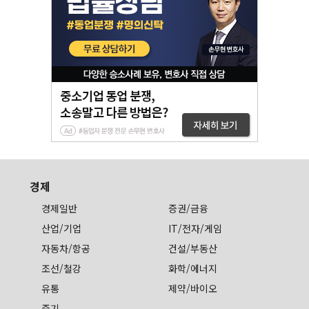
경제
경제일반
증권/금융
산업/기업
IT/전자/게임
자동차/항공
건설/부동산
조선/철강
화학/에너지
유통
제약/바이오
중기