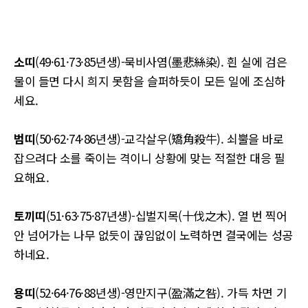
소띠
(49·61·73·85년생)-묵비사염(墨悲絲染). 흰 실에 검은
물이 들면 다시 희지 못함을 슬퍼하듯이 모든 일에 조심하
세요.
범띠
(50·62·74·86년생)-교각살우(矯角殺牛). 쇠뿔을 바로
잡으려다 소를 죽이는 격이니 상황에 맞는 적절한 대응 필
요해요.
토끼띠
(51·63·75·87년생)-십벌지목(十伐之木). 열 번 찍어
안 넘어가는 나무 없듯이 끊임없이 노력하면 결국에는 성공
하네요.
용띠
(52·64·76·88년생)-영만지구(盈滿之咎). 가득 차면 기