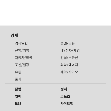
경제
경제일반
증권/금융
산업/기업
IT/전자/게임
자동차/항공
건설/부동산
조선/철강
화학/에너지
유통
제약/바이오
중기
칼럼
정치
연예
스포츠
RSS
사이트맵