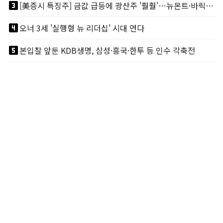
looks_3
[美증시 특징주] 금값 급등에 광산주 '훨훨'…뉴몬트·바릭마이닝 주도
looks_4
오너 3세 '실행형 뉴 리더십' 시대 연다
looks_5
본입찰 앞둔 KDB생명, 삼성·흥국·한투 등 인수 각축전