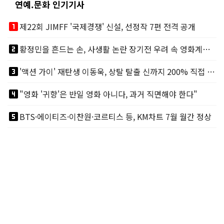
연예.문화 인기기사
looks_one
제22회 JIMFF '국제경쟁' 신설, 선정작 7편 전격 공개
looks_two
황정민을 흔드는 손, 사생활 논란 장기전 우려 속 영화계도 리스크
looks_3
'액션 가이' 재탄생 이동욱, 상탈 탈출 신까지 200% 직접 소화
looks_4
"영화 '귀향'은 반일 영화 아니다, 과거 직면해야 한다"
looks_5
BTS·에이티즈·이찬원·코르티스 등, KM차트 7월 월간 정상