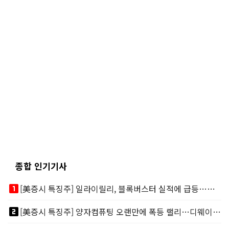
종합 인기기사
looks_one
[美증시 특징주] 일라이릴리, 블록버스터 실적에 급등…마운자로 매출 폭발
looks_two
[美증시 특징주] 양자컴퓨팅 오랜만에 폭등 랠리…디웨이브·아이온큐 주도