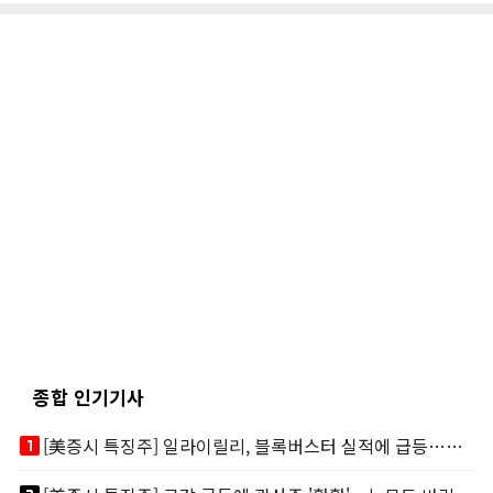
종합 인기기사
looks_one
[美증시 특징주] 일라이릴리, 블록버스터 실적에 급등…마운자로 매출 폭발