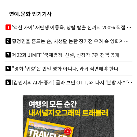
연예.문화 인기기사
looks_one
'액션 가이' 재탄생 이동욱, 상탈 탈출 신까지 200% 직접 소화
looks_two
황정민을 흔드는 손, 사생활 논란 장기전 우려 속 영화계도 리스크
looks_3
제22회 JIMFF '국제경쟁' 신설, 선정작 7편 전격 공개
looks_4
"영화 '귀향'은 반일 영화 아니다, 과거 직면해야 한다"
looks_5
[김민서의 AI가-중계] 골라 보던 OTT, 왜 다시 ‘본방 사수’를 부르나