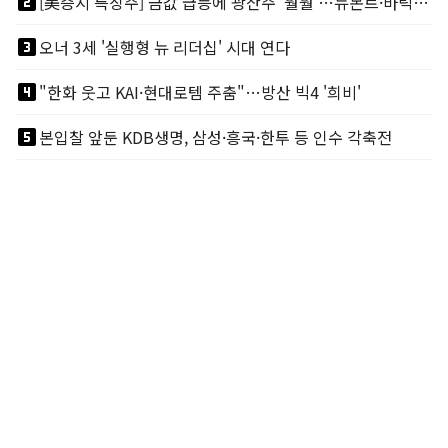
looks_two
[美증시 특징주] 금값 급등에 광산주 '훨훨'…뉴몬트·바릭마이닝 주도
looks_3
오너 3세 '실행형 뉴 리더십' 시대 연다
looks_4
"한화 웃고 KAI·현대로템 주춤"…방산 빅4 '희비'
looks_5
본입찰 앞둔 KDB생명, 삼성·흥국·한투 등 인수 각축전