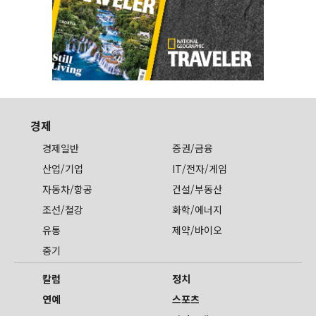
경제
경제일반
증권/금융
산업/기업
IT/전자/게임
자동차/항공
건설/부동산
조선/철강
화학/에너지
유통
제약/바이오
중기
칼럼
정치
연예
스포츠