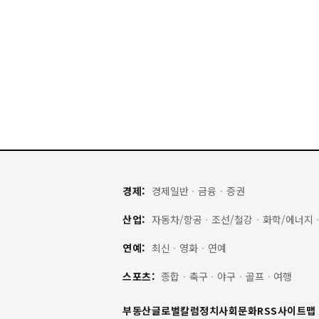
경제:
경제일반
·
금융
·
증권
산업:
자동차/항공
·
조선/철강
·
화학/에너지
연예:
최신
·
영화
·
연예
스포츠:
종합
·
축구
·
야구
·
골프
·
여행
부동산
글로벌
칼럼
정치
사회
문화
RSS
사이트맵