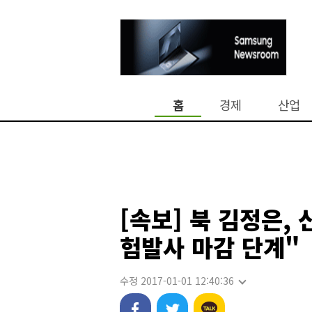
홈
경제
산업
[속보] 북 김정은,
험발사 마감 단계"
수정 2017-01-01 12:40:36