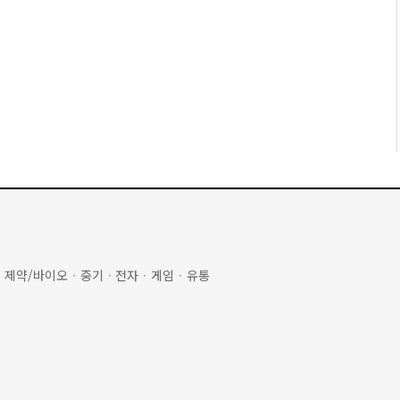
·
제약/바이오
·
중기
·
전자
·
게임
·
유통