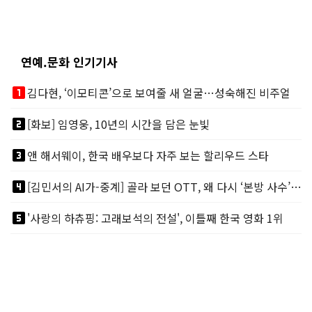
연예.문화 인기기사
looks_one
김다현, ‘이모티콘’으로 보여줄 새 얼굴…성숙해진 비주얼
looks_two
[화보] 임영웅, 10년의 시간을 담은 눈빛
looks_3
앤 해서웨이, 한국 배우보다 자주 보는 할리우드 스타
looks_4
[김민서의 AI가-중계] 골라 보던 OTT, 왜 다시 ‘본방 사수’를 부르나
looks_5
'사랑의 하츄핑: 고래보석의 전설', 이틀째 한국 영화 1위