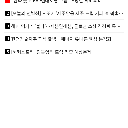
looks_one
"한화 웃고 KAI·현대로템 주춤"…방산 빅4 '희비'
looks_two
[오늘의 언박싱] 오뚜기 '제주담음 제주 드립 커피'·아워홈 ‘갓석박지’ 外
looks_3
해외 먹거리 ‘불티’…세븐일레븐, 글로벌 소싱 경쟁력 통했다
looks_4
한전기술지주 공식 출범…에너지 유니콘 육성 본격화
looks_5
[해커스토익] 김동영의 토익 적중 예상문제