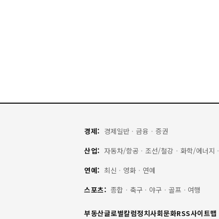
경제:
경제일반
·
금융
·
증권
산업:
자동차/항공
·
조선/철강
·
화학/에너지
연예:
최신
·
영화
·
연예
스포츠:
종합
·
축구
·
야구
·
골프
·
여행
부동산
글로벌
칼럼
정치
사회
문화
RSS
사이트맵