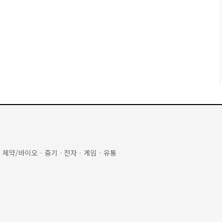
·
제약/바이오
·
중기
·
전자
·
게임
·
유통