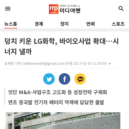
menu
search
뉴스홈
경제
정치
연예
스포츠
덩치 키운 LG화학, 바이오사업 확대…시
너지 낼까
김세헌 기자 | betterman89@gmail.com |
수정 2017-01-03 11:39:50
잇단 M&A·사업구조 고도화 등 성장전략 구체화
연초 중국발 전기차 배터리 악재에 답답한 출발