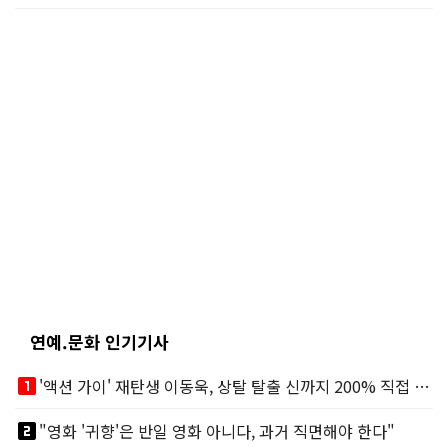
연예.문화 인기기사
looks_one
'액션 가이' 재탄생 이동욱, 상탈 탈출 신까지 200% 직접 소화
looks_two
"영화 '귀향'은 반일 영화 아니다, 과거 직면해야 한다"