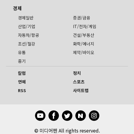
경제
경제일반
증권/금융
산업/기업
IT/전자/게임
자동차/항공
건설/부동산
조선/철강
화학/에너지
유통
제약/바이오
중기
칼럼
정치
연예
스포츠
RSS
사이트맵
©
미디어펜 All rights reserved.