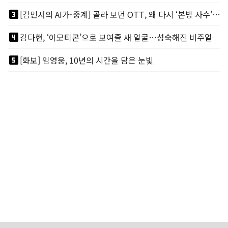
looks_3
[김민서의 AI가-중계] 골라 보던 OTT, 왜 다시 ‘본방 사수’를 부르나
looks_4
김다현, ‘이모티콘’으로 보여줄 새 얼굴…성숙해진 비주얼
looks_5
[화보] 임영웅, 10년의 시간을 담은 눈빛