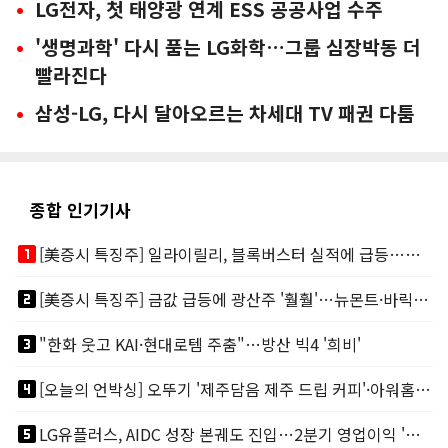
LG전자, 첫 태양광 연계 ESS 공공사업 수주
'생명과학' 다시 품는 LG화학…그룹 심장박동 더
빨라진다
삼성-LG, 다시 달아오르는 차세대 TV 패권 다툼
종합 인기기사
looks_one
[美증시 특징주] 일라이릴리, 블록버스터 실적에 급등…마운자로 매출 폭발
looks_two
[美증시 특징주] 금값 급등에 광산주 '훨훨'…뉴몬트·바릭마이닝 주도
looks_3
"한화 웃고 KAI·현대로템 주춤"…방산 빅4 '희비'
looks_4
[오늘의 언박싱] 오뚜기 '제주담음 제주 드립 커피'·아워홈 ‘갓석박지’ 外
looks_5
LG유플러스, AIDC 성장 본궤도 진입…2분기 영업이익 '역대 최대'