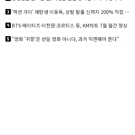
looks_3
'액션 가이' 재탄생 이동욱, 상탈 탈출 신까지 200% 직접 소화
looks_4
BTS·에이티즈·이찬원·코르티스 등, KM차트 7월 월간 정상
looks_5
"영화 '귀향'은 반일 영화 아니다, 과거 직면해야 한다"