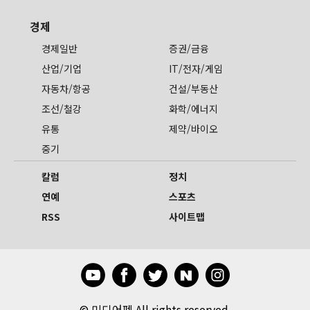
경제
경제일반
증권/금융
산업/기업
IT/전자/게임
자동차/항공
건설/부동산
조선/철강
화학/에너지
유통
제약/바이오
중기
칼럼
정치
연예
스포츠
RSS
사이트맵
©
미디어펜 All rights reserved.