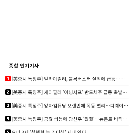
종합 인기기사
looks_one
[美증시 특징주] 일라이릴리, 블록버스터 실적에 급등…마운자로 매출 폭발
looks_two
[美증시 특징주] 캐터필러 '어닝서프' 반도체주 급등 촉발…"AI 데이터센터 건설 강력"
looks_3
[美증시 특징주] 양자컴퓨팅 오랜만에 폭등 랠리…디웨이브·아이온큐 주도
looks_4
[美증시 특징주] 금값 급등에 광산주 '훨훨'…뉴몬트·바릭마이닝 주도
looks_5
오너 3세 '실행형 뉴 리더십' 시대 연다