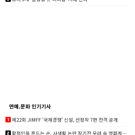
연예.문화 인기기사
looks_one
제22회 JIMFF '국제경쟁' 신설, 선정작 7편 전격 공개
looks_two
황정민을 흔드는 손, 사생활 논란 장기전 우려 속 영화계도 리스크