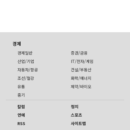
경제
경제일반
증권/금융
산업/기업
IT/전자/게임
자동차/항공
건설/부동산
조선/철강
화학/에너지
유통
제약/바이오
중기
칼럼
정치
연예
스포츠
RSS
사이트맵