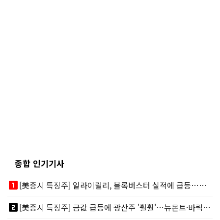
종합 인기기사
looks_one
[美증시 특징주] 일라이릴리, 블록버스터 실적에 급등…마운자로 매출 폭발
looks_two
[美증시 특징주] 금값 급등에 광산주 '훨훨'…뉴몬트·바릭마이닝 주도