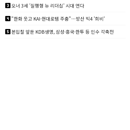
looks_3
오너 3세 '실행형 뉴 리더십' 시대 연다
looks_4
"한화 웃고 KAI·현대로템 주춤"…방산 빅4 '희비'
looks_5
본입찰 앞둔 KDB생명, 삼성·흥국·한투 등 인수 각축전