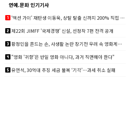
연예.문화 인기기사
looks_one
'액션 가이' 재탄생 이동욱, 상탈 탈출 신까지 200% 직접 소화
looks_two
제22회 JIMFF '국제경쟁' 신설, 선정작 7편 전격 공개
looks_3
황정민을 흔드는 손, 사생활 논란 장기전 우려 속 영화계도 리스크
looks_4
"영화 '귀향'은 반일 영화 아니다, 과거 직면해야 한다"
looks_5
유연석, 30억대 추징 세금 불복 ‘기각’…과세 취소 실패