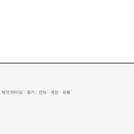
·
제약/바이오
·
중기
·
전자
·
게임
·
유통