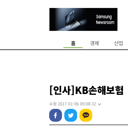
홈
경제
산업
[인사]KB손해보험
수정 2017-01-06 09:08:32