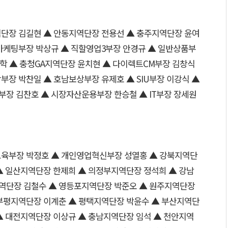
단장 김길현 ▲ 안동지역단장 전용선 ▲ 충주지역단장 윤여
인마케팅부장 박상규 ▲ 직할영업3부장 안경규 ▲ 일반상품부
주학 ▲ 충청GA지역단장 윤치현 ▲ 다이렉트CM부장 김창식
부장 박찬일 ▲ 호남보상부장 유제호 ▲ SIU부장 이강식 ▲
장 김찬호 ▲ 시장자산운용부장 한승철 ▲ IT부장 장세원
교육부장 박정호 ▲ 개인영업혁신부장 성열홍 ▲ 강북지역단
▲ 일산지역단장 한제희 ▲ 의정부지역단장 정석희 ▲ 강남
역단장 김철수 ▲ 영등포지역단장 박준오 ▲ 원주지역단장
부평지역단장 이계춘 ▲ 평택지역단장 박윤수 ▲ 부산지역단
▲ 대전지역단장 이상규 ▲ 충남지역단장 임석 ▲ 천안지역