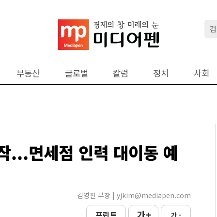
부동산
글로벌
칼럼
정치
사회
...면세점 인력 대이동 예
김영진 부장 | yjkim@mediapen.com
가 +
프린트
가 -