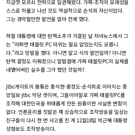
지금껏 모르쇠 전략으로 일관해왔다. 가짜-조작의 모래성을
스스로 허물고 나선 것도 역설적으로 손석희 자신이었다.
그는 경악할만한 발언을 얼마 전에 했다.
하필 대통령에 대한 탄핵소추가 가결된 날 저녁뉴스에서 그
는 "어쩌면 태블릿 PC 따위는 필요 없었는지도 모릅니
다."라고 망발을 했다. 아니면 말고 식의 발언일까? 아니면
탄핵 결정도 이뤄졌으니 얼떨결에 가짜 태블릿PC의 실체를
내뱉어버린 실수를 그가 했던 것일까?
jtbc게이트의 몸통은 홍석현-홍정도-손석희로 이어지는 중
앙일보-jtbc 악당 셋이며, 그들이야말로 가짜 태블릿PC를
조작해 대한민국을 위태롭게 만든 원흉이란 사실엔 변함이
없다. 언론윤리를 짓밟은 채 상습적으로 조작방송을 일삼는
친구들이 다시 한 번 사고를 친 게 12월18일 박근혜 대통령
성형보도 조작방송이다.