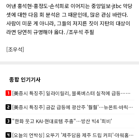
어낸 홍석현-홍정도-손석희로 이어지는 중앙일보-jtbc 악당
셋에 대한 다음 회 분석은 그 때문인데, 많은 관심 바란다.
사람이 미운 게 아니라, 그들의 저지른 짓이 지탄의 대상이
라면 당연히 규명해야 옳다. /조우석 주필
[조우석]
종합 인기기사
looks_one
[美증시 특징주] 일라이릴리, 블록버스터 실적에 급등…마운자로 매출 폭발
looks_two
[美증시 특징주] 금값 급등에 광산주 '훨훨'…뉴몬트·바릭마이닝 주도
looks_3
"한화 웃고 KAI·현대로템 주춤"…방산 빅4 '희비'
looks_4
[오늘의 언박싱] 오뚜기 '제주담음 제주 드립 커피'·아워홈 ‘갓석박지’ 外