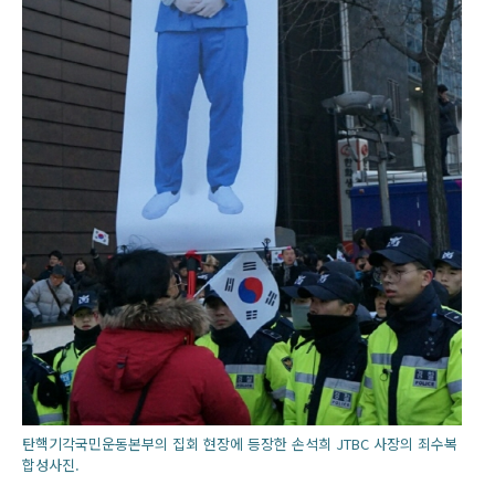
탄핵기각국민운동본부의 집회 현장에 등장한 손석희 JTBC 사장의 죄수복
합성사진.