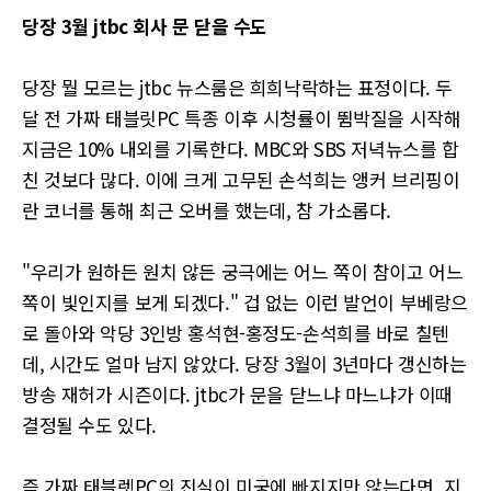
당장 3월 jtbc 회사 문 닫을 수도
당장 뭘 모르는 jtbc 뉴스룸은 희희낙락하는 표정이다. 두
달 전 가짜 태블릿PC 특종 이후 시청률이 뜀박질을 시작해
지금은 10% 내외를 기록한다. MBC와 SBS 저녁뉴스를 합
친 것보다 많다. 이에 크게 고무된 손석희는 앵커 브리핑이
란 코너를 통해 최근 오버를 했는데, 참 가소롭다.
"우리가 원하든 원치 않든 궁극에는 어느 쪽이 참이고 어느
쪽이 빛인지를 보게 되겠다." 겁 없는 이런 발언이 부베랑으
로 돌아와 악당 3인방 홍석현-홍정도-손석희를 바로 칠텐
데, 시간도 얼마 남지 않았다. 당장 3월이 3년마다 갱신하는
방송 재허가 시즌이다. jtbc가 문을 닫느냐 마느냐가 이때
결정될 수도 있다.
즉 가짜 태블렛PC의 진실이 미궁에 빠지지만 않는다면, 지