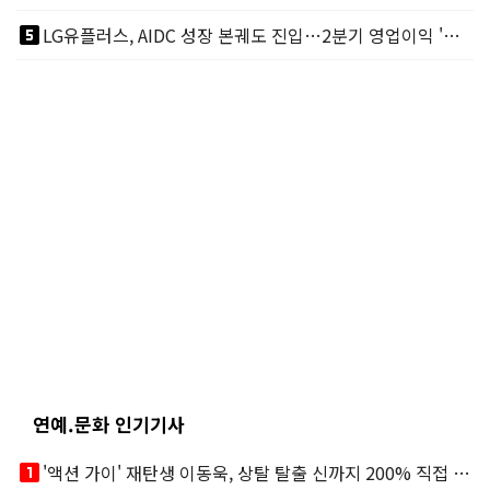
looks_5
LG유플러스, AIDC 성장 본궤도 진입…2분기 영업이익 '역대 최대'
연예.문화 인기기사
looks_one
'액션 가이' 재탄생 이동욱, 상탈 탈출 신까지 200% 직접 소화