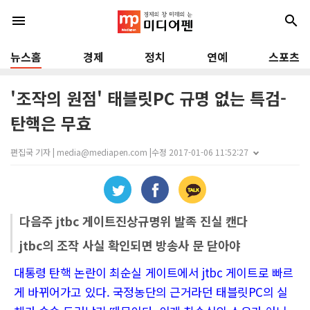
menu
search
뉴스홈
경제
정치
연예
스포츠
'조작의 원점' 태블릿PC 규명 없는 특검-
탄핵은 무효
편집국 기자 | media@mediapen.com |
수정 2017-01-06 11:52:27
다음주 jtbc 게이트진상규명위 발족 진실 캔다
jtbc의 조작 사실 확인되면 방송사 문 닫아야
대통령 탄핵 논란이 최순실 게이트에서 jtbc 게이트로 빠르
게 바뀌어가고 있다. 국정농단의 근거라던 태블릿PC의 실