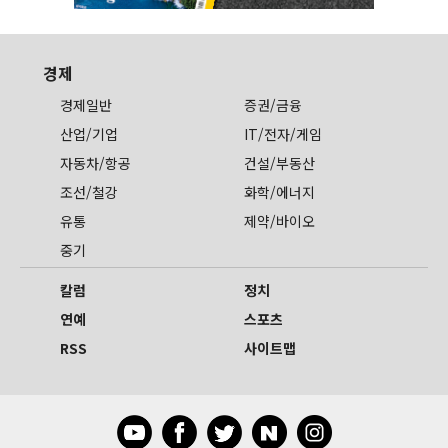
경제
경제일반
증권/금융
산업/기업
IT/전자/게임
자동차/항공
건설/부동산
조선/철강
화학/에너지
유통
제약/바이오
중기
칼럼
정치
연예
스포츠
RSS
사이트맵