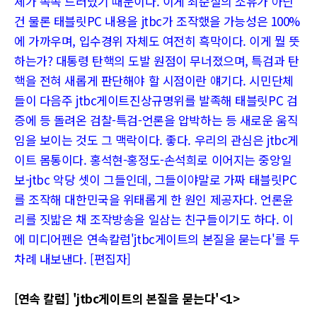
체가 속속 드러났기 때문이다. 이게 최순실의 소유가 아닌
건 물론 태블릿PC 내용을 jtbc가 조작했을 가능성은 100%
에 가까우며, 입수경위 자체도 여전히 흑막이다. 이게 뭘 뜻
하는가? 대통령 탄핵의 도발 원점이 무너졌으며, 특검과 탄
핵을 전혀 새롭게 판단해야 할 시점이란 얘기다. 시민단체
들이 다음주 jtbc게이트진상규명위를 발족해 태블릿PC 검
증에 등 돌려온 검찰-특검-언론을 압박하는 등 새로운 움직
임을 보이는 것도 그 맥락이다. 좋다. 우리의 관심은 jtbc게
이트 몸통이다. 홍석현-홍정도-손석희로 이어지는 중앙일
보-jtbc 악당 셋이 그들인데, 그들이야말로 가짜 태블릿PC
를 조작해 대한민국을 위태롭게 한 원인 제공자다. 언론윤
리를 짓밟은 채 조작방송을 일삼는 친구들이기도 하다. 이
에 미디어펜은 연속칼럼'jtbc게이트의 본질을 묻는다'를 두
차례 내보낸다. [편집자]
[연속 칼럼] 'jtbc게이트의 본질을 묻는다'<1>