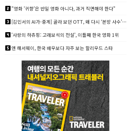
looks_two
"영화 '귀향'은 반일 영화 아니다, 과거 직면해야 한다"
looks_3
[김민서의 AI가-중계] 골라 보던 OTT, 왜 다시 ‘본방 사수’를 부르나
looks_4
'사랑의 하츄핑: 고래보석의 전설', 이틀째 한국 영화 1위
looks_5
앤 해서웨이, 한국 배우보다 자주 보는 할리우드 스타