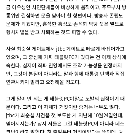
금 아우성인 시민단체들이 비상하게 움직이고, 주무부처 방
통위만 결심하면 문을 닫아야 할 형편이다. 방송사 존립도
문제가 되겠지만, 홍석현-홍정도-손석희 악당 셋은 별도로
형사처벌을 받고 사퇴하는 것도 피할 수 없다.
사실 최순실 게이트에서 jtbc 게이트로 빠르게 바뀌어가고
있으며, 그 중심에 가짜 태블릿PC가 있다는 건 이제 상식에
속한다. 심지어 좌파 진영에서도 조작 가능성을 인정하지
만, 그것이 본질이 아니라는 말과 함께 대통령 탄핵과 직접
연관시키지 말라고 요청해올 정도다.
그게 말이 안 되는 게 태블릿PC야말로 도발의 원점이기 때
문이다. 그리고 이 자체가 거짓이란 증거는 너무도 많다.
jtbc가 최순실 사건을 첫 보도한 게 지난해 10월24일인데,
믿어지시는가? 당시 저들은 그걸 태블릿PC이 아니라 데스
크탑이라고 밝혔다. 첫 출발부터 거짓이었다는 뜻인데, 당