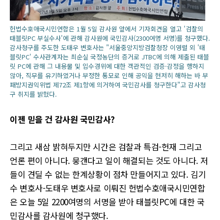
헌법수호애국시민연합은 1월 5일 감사원 앞에서 기자회견을 열고 '검찰의
태블릿PC 부실수사'에 관해 감사원에 국민감사(2300여명 서명)를 청구했다.
감사청구를 주도한 도태우 변호사는 "서울중앙지방검찰청장 이영렬 외 '태
블릿PC' 수사관계자는 최순실 국정농단의 증거로 JTBC에 의해 제출된 태블
릿 PC에 관해 그 내용물 및 입수경위에 대한 객관적인 검증·감정을 행하지
않아, 직무를 유기하였거나 부정한 통모로 인해 공익을 현저히 해하는 바 부
패방지권익위법 제72조 제1항에 의거하여 국민감사를 청구한다"고 감사청
구 취지를 밝혔다.
이젠 믿을 건 감사원 국민감사?
그리고 새삼 밝혀두지만 시간은 검찰과 특검-헌재 그리고
언론 편이 아니다. 뭉갠다고 일이 해결되는 것도 아니다. 저
들이 견딜 수 없는 한계상황이 점차 만들어지고 있다. 김기
수 변호사-도태우 변호사로 이뤄진 헌법수호애국시민연합
은 오늘 5일 2200여명의 서명을 받아 태블릿PC에 대한 국
민감사를 감사원에 청구했다.