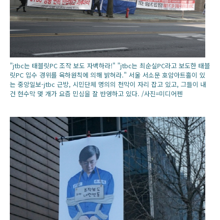
"jtbc는 태블릿PC 조작 보도 자백하라!" "jtbc는 최순실PC라고 보도한 태블
릿PC 입수 경위를 육하원칙에 의해 밝혀라." 서울 서소문 호암아트홀이 있
는 중앙일보-jtbc 근방, 시민단체 명의의 천막이 자리 잡고 있고, 그들이 내
건 현수막 몇 개가 요즘 민심을 잘 반영하고 있다. /사진=미디어펜