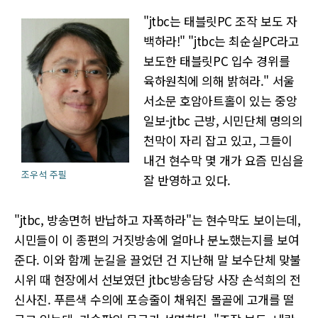
"jtbc는 태블릿PC 조작 보도 자
백하라!" "jtbc는 최순실PC라고
보도한 태블릿PC 입수 경위를
육하원칙에 의해 밝혀라." 서울
서소문 호암아트홀이 있는 중앙
일보-jtbc 근방, 시민단체 명의의
천막이 자리 잡고 있고, 그들이
내건 현수막 몇 개가 요즘 민심을
조우석 주필
잘 반영하고 있다.
"jtbc, 방송면허 반납하고 자폭하라"는 현수막도 보이는데,
시민들이 이 종편의 거짓방송에 얼마나 분노했는지를 보여
준다. 이와 함께 눈길을 끌었던 건 지난해 말 보수단체 맞불
시위 때 현장에서 선보였던 jtbc방송담당 사장 손석희의 전
신사진. 푸른색 수의에 포승줄이 채워진 몰골에 고개를 떨