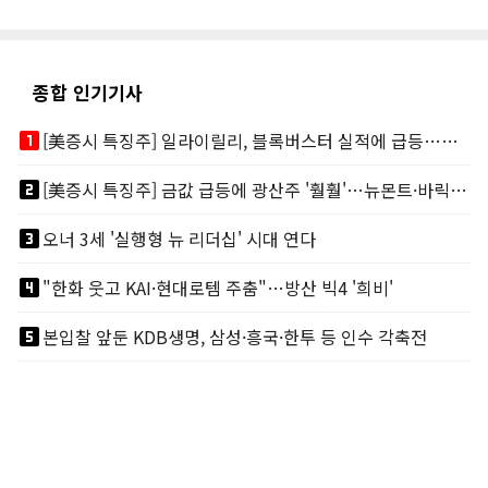
종합 인기기사
looks_one
[美증시 특징주] 일라이릴리, 블록버스터 실적에 급등…마운자로 매출 폭발
looks_two
[美증시 특징주] 금값 급등에 광산주 '훨훨'…뉴몬트·바릭마이닝 주도
looks_3
오너 3세 '실행형 뉴 리더십' 시대 연다
looks_4
"한화 웃고 KAI·현대로템 주춤"…방산 빅4 '희비'
looks_5
본입찰 앞둔 KDB생명, 삼성·흥국·한투 등 인수 각축전