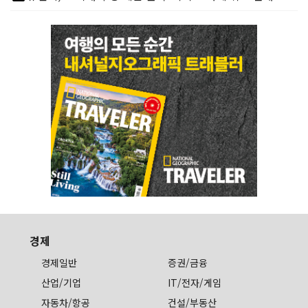
경제
경제일반
증권/금융
산업/기업
IT/전자/게임
자동차/항공
건설/부동산