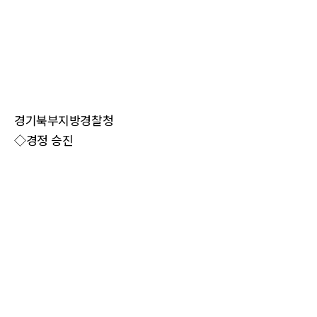
경기북부지방경찰청
◇경정 승진