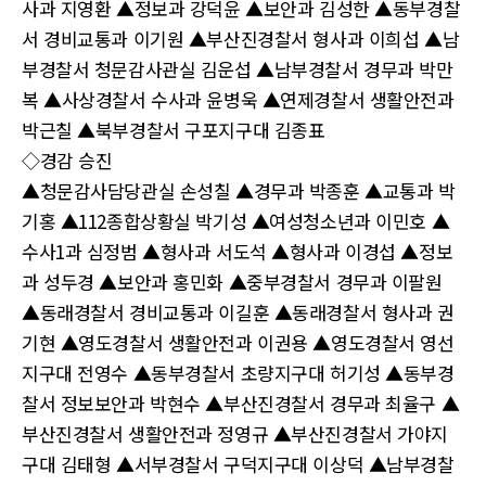
사과 지영환 ▲정보과 강덕윤 ▲보안과 김성한 ▲동부경찰
서 경비교통과 이기원 ▲부산진경찰서 형사과 이희섭 ▲남
부경찰서 청문감사관실 김운섭 ▲남부경찰서 경무과 박만
복 ▲사상경찰서 수사과 윤병욱 ▲연제경찰서 생활안전과
박근칠 ▲북부경찰서 구포지구대 김종표
◇경감 승진
▲청문감사담당관실 손성칠 ▲경무과 박종훈 ▲교통과 박
기홍 ▲112종합상황실 박기성 ▲여성청소년과 이민호 ▲
수사1과 심정범 ▲형사과 서도석 ▲형사과 이경섭 ▲정보
과 성두경 ▲보안과 홍민화 ▲중부경찰서 경무과 이팔원
▲동래경찰서 경비교통과 이길훈 ▲동래경찰서 형사과 권
기현 ▲영도경찰서 생활안전과 이권용 ▲영도경찰서 영선
지구대 전영수 ▲동부경찰서 초량지구대 허기성 ▲동부경
찰서 정보보안과 박현수 ▲부산진경찰서 경무과 최율구 ▲
부산진경찰서 생활안전과 정영규 ▲부산진경찰서 가야지
구대 김태형 ▲서부경찰서 구덕지구대 이상덕 ▲남부경찰