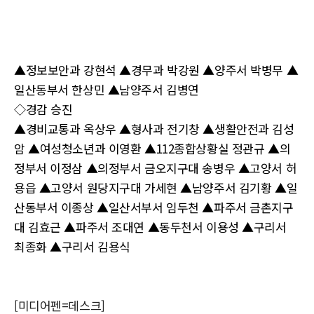
▲정보보안과 강현석 ▲경무과 박강원 ▲양주서 박병무 ▲
일산동부서 한상민 ▲남양주서 김병연
◇경감 승진
▲경비교통과 옥상우 ▲형사과 전기창 ▲생활안전과 김성
암 ▲여성청소년과 이영환 ▲112종합상황실 정관규 ▲의
정부서 이정삼 ▲의정부서 금오지구대 송병우 ▲고양서 허
용읍 ▲고양서 원당지구대 가세현 ▲남양주서 김기황 ▲일
산동부서 이종상 ▲일산서부서 임두천 ▲파주서 금촌지구
대 김효근 ▲파주서 조대연 ▲동두천서 이용성 ▲구리서
최종화 ▲구리서 김용식
[미디어펜=데스크]