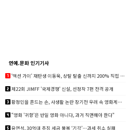
연예.문화 인기기사
looks_one
'액션 가이' 재탄생 이동욱, 상탈 탈출 신까지 200% 직접 소화
looks_two
제22회 JIMFF '국제경쟁' 신설, 선정작 7편 전격 공개
looks_3
황정민을 흔드는 손, 사생활 논란 장기전 우려 속 영화계도 리스크
looks_4
"영화 '귀향'은 반일 영화 아니다, 과거 직면해야 한다"
looks_5
유연석, 30억대 추징 세금 불복 ‘기각’…과세 취소 실패