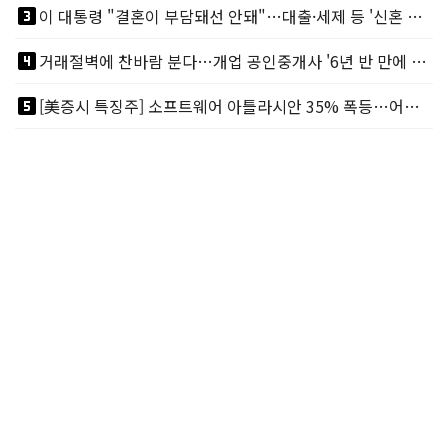
looks_3
이 대통령 "결혼이 부담돼선 안돼"…대출·세제 등 '신혼 걸림돌' 제거
looks_4
거래절벽에 찬바람 분다…개업 공인중개사 '6년 반 만에 최저'
looks_5
[美증시 특징주] 소프트웨어 아틀라시안 35% 폭등…어닝서프, 투자의견 줄줄이 상향