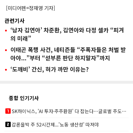
[미디어펜=정재영 기자]
관련기사
‘남자 김연아’ 차준환, 김연아와 다정 셀카 “피겨
의 미래”
이태곤 폭행 사건, 네티즌들 “주폭자들은 처벌 받
아야...”부터 “섣부른 판단 하지말자”까지
‘도깨비’ 간신, 혀가 까만 이유는?
종합 인기기사
looks_one
SK하이닉스, 'AI 투자·주주환원' 다 잡는다…글로벌 주도권 굳히기
looks_two
갑론을박 주 52시간제...'노동 생산성' 따져야