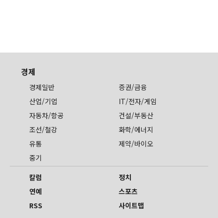
경제
경제일반
증권/금융
산업/기업
IT/전자/게임
자동차/항공
건설/부동산
조선/철강
화학/에너지
유통
제약/바이오
중기
칼럼
정치
연예
스포츠
RSS
사이트맵