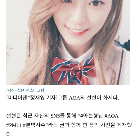
(사진=설현 인스타그램)
[미디어펜=정재영 기자]
그룹
의 설현이 화제다
AOA
.
설현은 최근 자신의
를 통해
아는형님
SNS
“#
#AOA
본방사수
라는 글과 함께 한 장의 사진을 게재했
#PM11 #
”
다
.