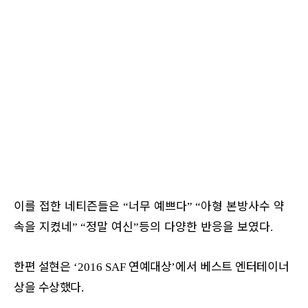
이를 접한 네티즌들은
너무 예쁘다
아형 본방사수 약
“
” “
속을 지켰네
정말 여신
등의 다양한 반응을 보였다
” “
”
.
한편 설현은
연예대상
에서 베스트 엔터테이너
‘2016 SAF
’
상을 수상했다
.