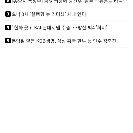
looks_two
[美증시 특징주] 금값 급등에 광산주 '훨훨'…뉴몬트·바릭마이닝 주도
looks_3
오너 3세 '실행형 뉴 리더십' 시대 연다
looks_4
"한화 웃고 KAI·현대로템 주춤"…방산 빅4 '희비'
looks_5
본입찰 앞둔 KDB생명, 삼성·흥국·한투 등 인수 각축전