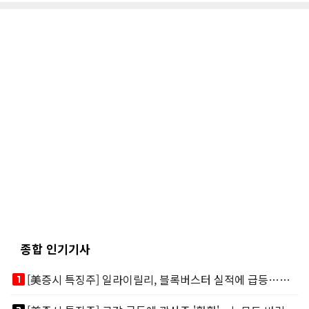
종합 인기기사
looks_one
[美증시 특징주] 일라이릴리, 블록버스터 실적에 급등…마운자로 매출 폭발