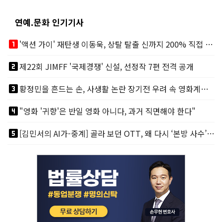
연예.문화 인기기사
looks_one
'액션 가이' 재탄생 이동욱, 상탈 탈출 신까지 200% 직접 소화
looks_two
제22회 JIMFF '국제경쟁' 신설, 선정작 7편 전격 공개
looks_3
황정민을 흔드는 손, 사생활 논란 장기전 우려 속 영화계도 리스크
looks_4
"영화 '귀향'은 반일 영화 아니다, 과거 직면해야 한다"
looks_5
[김민서의 AI가-중계] 골라 보던 OTT, 왜 다시 ‘본방 사수’를 부르나