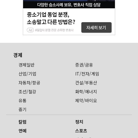
경제
경제일반
증권/금융
산업/기업
IT/전자/게임
자동차/항공
건설/부동산
조선/철강
화학/에너지
유통
제약/바이오
중기
칼럼
정치
연예
스포츠