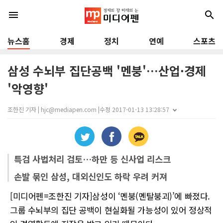
menu
search
뉴스홈
경제
정치
연예
스포츠
삼성 수뇌부 집단공백 '멘붕'…산업·경제
'악영향'
조한진 기자 | hjc@mediapen.com |
수정 2017-01-13 13:28:57
특검 사법처리 검토…하만 등 신사업 리스크
손발 묶인 삼성, 대외신인도 하락 우려 커져
[미디어펜=조한진 기자]삼성이 ‘멘붕(멘탈붕괴)’에 빠졌다.
그룹 수뇌부의 집단 공백이 현실화될 가능성이 있어 정상적