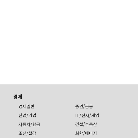
경제
경제일반
증권/금융
산업/기업
IT/전자/게임
자동차/항공
건설/부동산
조선/철강
화학/에너지