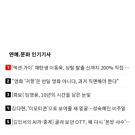
연예.문화 인기기사
looks_one
'액션 가이' 재탄생 이동욱, 상탈 탈출 신까지 200% 직접 소화
looks_two
"영화 '귀향'은 반일 영화 아니다, 과거 직면해야 한다"
looks_3
[화보] 임영웅, 10년의 시간을 담은 눈빛
looks_4
김다현, ‘이모티콘’으로 보여줄 새 얼굴…성숙해진 비주얼
looks_5
[김민서의 AI가-중계] 골라 보던 OTT, 왜 다시 ‘본방 사수’를 부르나