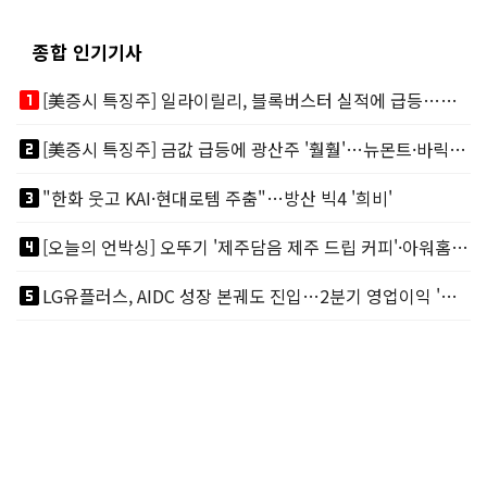
종합 인기기사
looks_one
[美증시 특징주] 일라이릴리, 블록버스터 실적에 급등…마운자로 매출 폭발
looks_two
[美증시 특징주] 금값 급등에 광산주 '훨훨'…뉴몬트·바릭마이닝 주도
looks_3
"한화 웃고 KAI·현대로템 주춤"…방산 빅4 '희비'
looks_4
[오늘의 언박싱] 오뚜기 '제주담음 제주 드립 커피'·아워홈 ‘갓석박지’ 外
looks_5
LG유플러스, AIDC 성장 본궤도 진입…2분기 영업이익 '역대 최대'