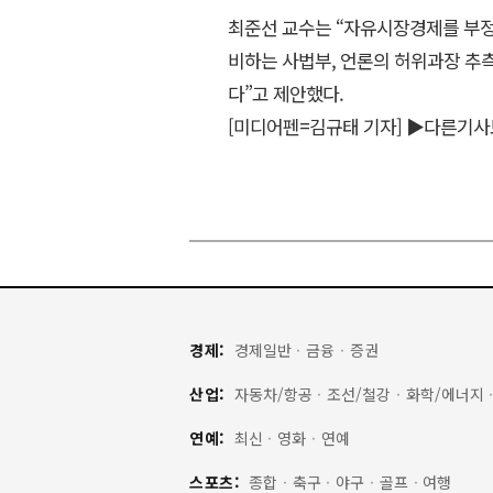
최준선 교수는 “자유시장경제를 부정
비하는 사법부, 언론의 허위과장 추
다”고 제안했다.
[미디어펜=김규태 기자]
▶다른기사
경제:
경제일반
·
금융
·
증권
산업:
자동차/항공
·
조선/철강
·
화학/에너지
연예:
최신
·
영화
·
연예
스포츠:
종합
·
축구
·
야구
·
골프
·
여행