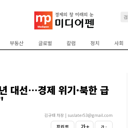
부동산
글로벌
칼럼
정치
사회
7년 대선…경제 위기·북한 급
"
김규태 차장 | suslater53@gmail.com
가 +
프린트
가 -