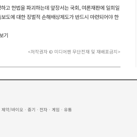
하고 헌법을 파괴하는데 앞장서는 국회, 여론재판에 일희일
측보도에 대한 징벌적 손해배상제도가 반드시 마련되어야 한
보기
<저작권자 © 미디어펜 무단전재 및 재배포금지>
·
제약/바이오
·
중기
·
전자
·
게임
·
유통