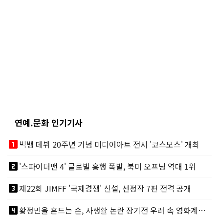
연예.문화 인기기사
looks_one
빅뱅 데뷔 20주년 기념 미디어아트 전시 '코스모스' 개최
looks_two
'스파이더맨 4' 글로벌 흥행 폭발, 북미 오프닝 역대 1위
looks_3
제22회 JIMFF '국제경쟁' 신설, 선정작 7편 전격 공개
looks_4
황정민을 흔드는 손, 사생활 논란 장기전 우려 속 영화계도 리스크