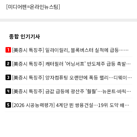
[미디어펜=온라인뉴스팀]
종합 인기기사
looks_one
[美증시 특징주] 일라이릴리, 블록버스터 실적에 급등…마운자로 매출 폭발
looks_two
[美증시 특징주] 캐터필러 '어닝서프' 반도체주 급등 촉발…"AI 데이터센터 건설 강력"
looks_3
[美증시 특징주] 양자컴퓨팅 오랜만에 폭등 랠리…디웨이브·아이온큐 주도
looks_4
[美증시 특징주] 금값 급등에 광산주 '훨훨'…뉴몬트·바릭마이닝 주도
looks_5
[2026 시공능력평가] 4계단 뛴 쌍용건설…19위 도약 배경엔 ‘재무체력’