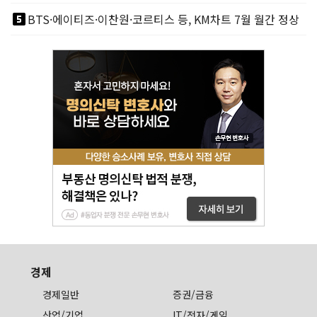
looks_5
BTS·에이티즈·이찬원·코르티스 등, KM차트 7월 월간 정상
경제
경제일반
증권/금융
산업/기업
IT/전자/게임