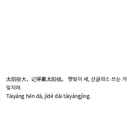
太阳很大，记得戴太阳镜。 햇빛이 세, 선글라스 쓰는 거
잊지마.
Tàiyáng hěn dà, jìdé dài tàiyángjìng.