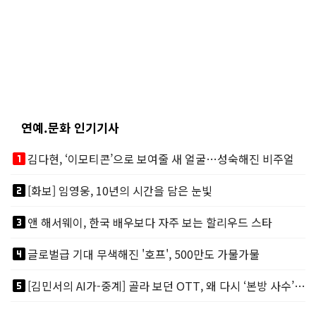
연예.문화 인기기사
looks_one
김다현, ‘이모티콘’으로 보여줄 새 얼굴…성숙해진 비주얼
looks_two
[화보] 임영웅, 10년의 시간을 담은 눈빛
looks_3
앤 해서웨이, 한국 배우보다 자주 보는 할리우드 스타
looks_4
글로벌급 기대 무색해진 '호프', 500만도 가물가물
looks_5
[김민서의 AI가-중계] 골라 보던 OTT, 왜 다시 ‘본방 사수’를 부르나