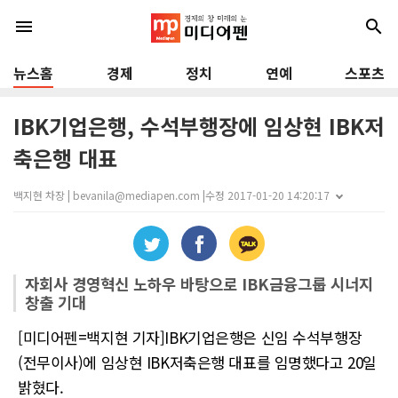
menu
search
뉴스홈
경제
정치
연예
스포츠
IBK기업은행, 수석부행장에 임상현 IBK저
축은행 대표
백지현 차장 | bevanila@mediapen.com |
수정 2017-01-20 14:20:17
자회사 경영혁신 노하우 바탕으로 IBK금융그룹 시너지
창출 기대
[미디어펜=백지현 기자]IBK기업은행은 신임 수석부행장
(전무이사)에 임상현 IBK저축은행 대표를 임명했다고 20일
밝혔다.