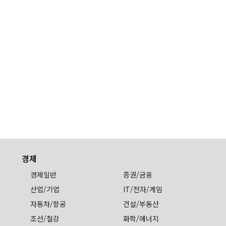
경제
경제일반
증권/금융
산업/기업
IT/전자/게임
자동차/항공
건설/부동산
조선/철강
화학/에너지