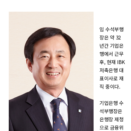
임 수석부행
장은 약 32
년간 기업은
행에서 근무
후, 현재 IBK
저축은행 대
표이사로 재
직 중이다.
기업은행 수
석부행장은
은행장 제청
으로 금융위