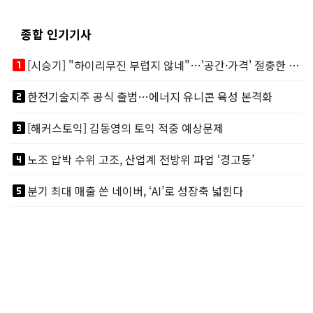
종합 인기기사
looks_one
[시승기] "하이리무진 부럽지 않네"…'공간·가격' 절충한 카니발 하이루프
looks_two
한전기술지주 공식 출범…에너지 유니콘 육성 본격화
looks_3
[해커스토익] 김동영의 토익 적중 예상문제
looks_4
노조 압박 수위 고조, 산업계 전방위 파업 ‘경고등’
looks_5
분기 최대 매출 쓴 네이버, ‘AI’로 성장축 넓힌다