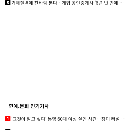
looks_5
거래절벽에 찬바람 분다…개업 공인중개사 '6년 반 만에 최저'
연예.문화 인기기사
looks_one
'그것이 알고 싶다' 통영 60대 여성 살인 사건…장미 터널 아래 킬러, 누구냐 넌?