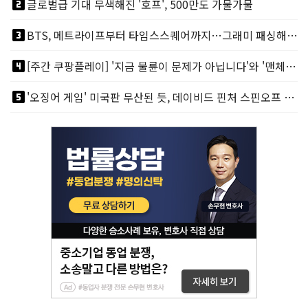
looks_two
글로벌급 기대 무색해진 '호프', 500만도 가물가물
looks_3
BTS, 메트라이프부터 타임스스퀘어까지…그래미 패싱해도 미 대륙 꿀꺽
looks_4
[주간 쿠팡플레이] '지금 불륜이 문제가 아닙니다'와 '맨체스터 시티 VS 아틀레티코 마드리드 빅매치'
looks_5
'오징어 게임' 미국판 무산된 듯, 데이비드 핀처 스핀오프 철회