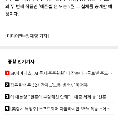
의 두 번째 작품인 '헤픈젤'은 오는 2월 그 실체를 공개할 예
정이다.
[미디어펜=정재영 기자]
종합 인기기사
looks_one
SK하이닉스, 'AI 투자·주주환원' 다 잡는다…글로벌 주도권 굳히기
looks_two
갑론을박 주 52시간제...'노동 생산성' 따져야
looks_3
이 대통령 "결혼이 부담돼선 안돼"…대출·세제 등 '신혼 걸림돌' 제거
looks_4
[美증시 특징주] 소프트웨어 아틀라시안 35% 폭등…어닝서프, 투자의견 줄줄이 상향