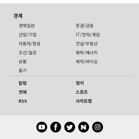
경제
경제일반
증권/금융
산업/기업
IT/전자/게임
자동차/항공
건설/부동산
조선/철강
화학/에너지
유통
제약/바이오
중기
칼럼
정치
연예
스포츠
RSS
사이트맵