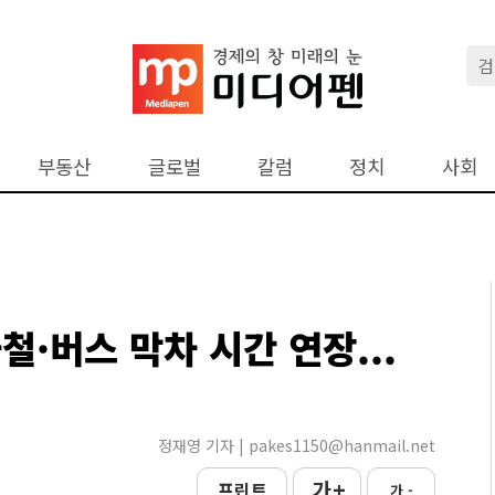
부동산
글로벌
칼럼
정치
사회
철·버스 막차 시간 연장...
정재영 기자 | pakes1150@hanmail.net
가 +
프린트
가 -