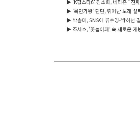
▶ 'K팝스타6' 김소희, 네티즌 "진
▶ '복면가왕' 딘딘, 뛰어난 노래 실
▶ 박솔미, SNS에 류수영-박하선 
▶ 조세호, ‘꽃놀이패’ 속 새로운 재