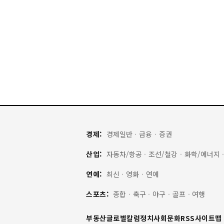
경제:
경제일반
·
금융
·
증권
산업:
자동차/항공
·
조선/철강
·
화학/에너지
연예:
최신
·
영화
·
연예
스포츠:
종합
·
축구
·
야구
·
골프
·
여행
부동산
글로벌
칼럼
정치
사회
문화
RSS
사이트맵