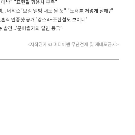
짜 대박" "표현할 형용사 부족"
력... 네티즌"보컬 앨범 내도 될 듯" "노래를 저렇게 잘해?"
결혼식 인증샷 공개 '강소라-조한철도 보이네'
능 발견...‘문어썰기의 달인 등극’
<저작권자 © 미디어펜 무단전재 및 재배포금지>