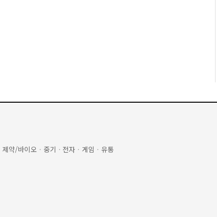
·
제약/바이오
·
중기
·
전자
·
게임
·
유통